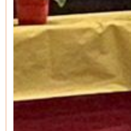
Patrick Reinisch-Fahrland
7. Januar 2026
-
Wenn der Staat versagt – Warum Bürger das Vertrauen
verlieren
M. F. Klinger
29. Dezember 2025
-
Ein Jahr voller Geschichten – Rückblick auf Be-
The.News 2025
M. F. Klinger
21. Dezember 2025
-
Wirtschaft & Finanzen
Wer zahlt den Preis des Wohlstands? – Eine
unbequeme Wahrheit
Patrick Reinisch-Fahrland
8. April 2025
-
Wenn Arbeit nicht reicht – Deutschland und die stille
Krise
Patrick Reinisch-Fahrland
7. April 2025
-
Pflegeheime in Gefahr? – Abrechnungsprobleme in der
Pflege
Patrick Reinisch-Fahrland
16. Januar 2025
-
E-Mobilität und Automatisierung – Revolution oder
soziale Krise?