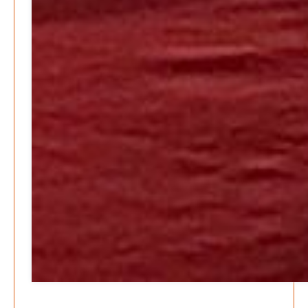
Patrick Reinisch-Fahrland
21. November 2024
-
EU – Getränkeverschluss – Verordnung als
Wirtschaftsmotor
Patrick Reinisch-Fahrland
12. November 2024
-
Be-The.News
Die Mitmach-Online-Zeitung
INFORMATIONEN
NUTZUNGSBEDINGUNGEN
DATENSCHUTZ
IMPRESSUM
SPENDEN
FAN-SHOP
Archive