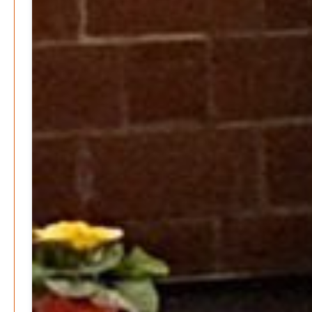
Frieden stiften ist das neue Glück
Patrick Reinisch-Fahrland
13. März 2024
-
Mond der vergessenen Träume
Patrick Reinisch-Fahrland
11. März 2024
-
Passo Depression
Patrick Reinisch-Fahrland
8. März 2024
-
Rudolf Archibald Reiss – Ein Sherlock Holmes im 20.
Jahrhundert?
Patrick Reinisch-Fahrland
7. März 2024
-
Kolumnen
Kunst, Kosten und Uringeruch – Hannovers
Aufenthaltsqualität
Patrick Reinisch-Fahrland
25. Juni 2026
-
Neue Verordnung – Sprudelwasser gilt als
klimaschädlich
Patrick Reinisch-Fahrland
26. März 2026
-
Warum ein Job heute nicht mehr automatisch ein
Leben finanziert