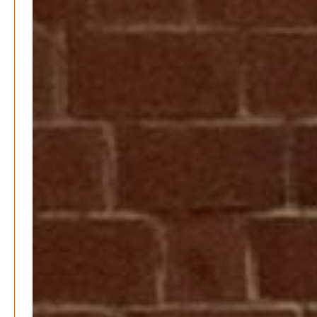
klimaschädlich
Patrick Reinisch-Fahrland
26. März 2026
-
Humor und Poesie treffen Musik im Anderen Kino
Patrick Reinisch-Fahrland
12. März 2026
-
Energie & Umwelt
Klaut die Energiewende wirklich Natur?
Patrick Reinisch-Fahrland
-
16. Juni 2026
Erneuerbare stärken Kommunen finanziell
Patrick Reinisch-Fahrland
-
28. April 2026
Menschheit am Scheideweg?
Patrick Reinisch-Fahrland
-
20. März 2025
Energiehelden gesucht – Gemeinsam unabhängig
werden
Patrick Reinisch-Fahrland
-
17. Januar 2025
E-Mobilität und Automatisierung – Revolution oder
soziale Krise?
Patrick Reinisch-Fahrland
-
21. November 2024