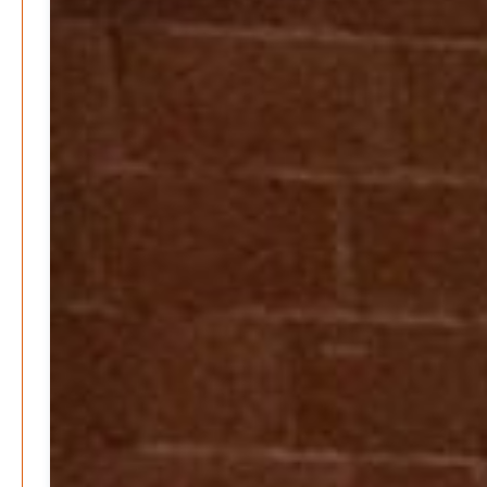
Warum viele Vereinsbeiträge kaum gesehen werden
Patrick Reinisch-Fahrland
5. Mai 2026
-
Was passiert, wenn keiner mehr berichtet
Karolin Pilz
21. April 2026
-
Lehrter Männerchor blickt auf starkes Jahr zurück
Patrick Reinisch-Fahrland
16. Februar 2026
-
Aktion mit Herz – Maler Krebs unterstützt Familien &
Vereine
Patrick Reinisch-Fahrland
28. November 2025
-
Stadt Lehrte informiert – Haftung und Versicherung im
Ehrenamt
Patrick Reinisch-Fahrland
30. Oktober 2025
-
YouthVoice.de
Postbank ade – Bargeld und Beratung nach der
Schließung
M. S. Reinisch
12. Januar 2025
-
Vorlesen schafft Zukunft – Niedersachsen wirbt für
Lesekultur