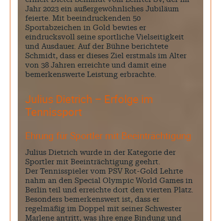
Jahr 2023 ein außergewöhnliches Jubiläum
feierte. Mit beeindruckenden 50
Sportabzeichen in Gold bewies er
eindrucksvoll seine sportliche Vielseitigkeit
und Ausdauer. Auf der Bühne berichtete
Schmidt, dass er dieses Ziel erstmals im Alter
von 38 Jahren erreichte und damit eine
bemerkenswerte Leistung erbrachte.
Julius Dietrich – Erfolge im
Tennissport
Ehrung für Sportler mit Beeinträchtigung
Julius Dietrich wurde in der Kategorie der
Sportler mit Beeinträchtigung geehrt.
Der Tennisspieler vom PSV Rot-Gold Lehrte
nahm an den Special Olympic World Games in
Berlin teil und erreichte dort den vierten Platz.
Besonders bemerkenswert ist, dass er
regelmäßig im Doppel mit seiner Schwester
Marlene antritt, was ihre enge Bindung und