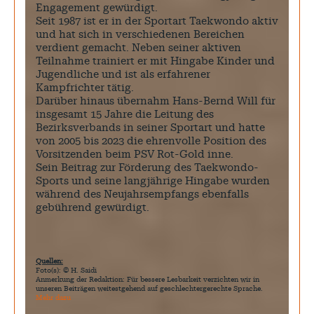
Engagement gewürdigt.
Seit 1987 ist er in der Sportart Taekwondo aktiv
und hat sich in verschiedenen Bereichen
verdient gemacht. Neben seiner aktiven
Teilnahme trainiert er mit Hingabe Kinder und
Jugendliche und ist als erfahrener
Kampfrichter tätig.
Darüber hinaus übernahm Hans-Bernd Will für
insgesamt 15 Jahre die Leitung des
Bezirksverbands in seiner Sportart und hatte
von 2005 bis 2023 die ehrenvolle Position des
Vorsitzenden beim PSV Rot-Gold inne.
Sein Beitrag zur Förderung des Taekwondo-
Sports und seine langjährige Hingabe wurden
während des Neujahrsempfangs ebenfalls
gebührend gewürdigt.
Quellen:
Foto(s): © H. Saidi
Anmerkung der Redaktion: Für bessere Lesbarkeit verzichten wir in
unseren Beiträgen weitestgehend auf geschlechtergerechte Sprache.
Mehr dazu