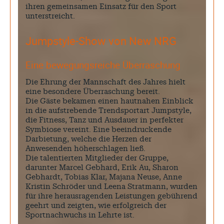
ihren gemeinsamen Einsatz für den Sport
unterstreicht.
Jumpstyle-Show von New NRG
Eine bewegungsreiche Überraschung
Die Ehrung der Mannschaft des Jahres hielt
eine besondere Überraschung bereit.
Die Gäste bekamen einen hautnahen Einblick
in die aufstrebende Trendsportart Jumpstyle,
die Fitness, Tanz und Ausdauer in perfekter
Symbiose vereint. Eine beeindruckende
Darbietung, welche die Herzen der
Anwesenden höherschlagen ließ.
Die talentierten Mitglieder der Gruppe,
darunter Marcel Gebhard, Erik Au, Sharon
Gebhardt, Tobias Klar, Majana Neuse, Anne
Kristin Schröder und Leena Stratmann, wurden
für ihre herausragenden Leistungen gebührend
geehrt und zeigten, wie erfolgreich der
Sportnachwuchs in Lehrte ist.