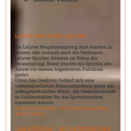
Lesedauer:
4
Minuten
Lehrte ehrt seine sportler
Bei Lehrtes Neujahrsempfang 2024 standen in
diesem Jahr erstmals auch die Verdienste
Lehrtes Sportler Athleten im Fokus der
Veranstaltung. Somit wurden die Sportler des
Jahres vor diesem begeisterten Publikum
geehrt.
Unter den Geehrten befand sich eine
vielversprechende Nationalspielerin sowie ein
außergewöhnlicher Athlet, der beeindruckende
50 Goldmedaillen für das Sportabzeichen
vorweisen konnte.
Lesen sie hier mehr zum Neujahresempfang
2024 in Lehrte.
Laura Klocke – Ein aufstrebendes