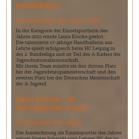
Handballtalent
Einzelsportlerin des Jahres 2023
In der Kategorie der Einzelsportlerin des
Jahres 2023 wurde Laura Klocke geehrt.
Die talentierte 17-jährige Handballerin aus
Lehrte spielt erfolgreich beim HC Leipzig in
der 2. Bundesliga und ist Teil des A-Kaders der
Jugendnationalmannschaft.
Mit ihrem Team erzielte sie den dritten Platz
bei der Jugendeuropameisterschaft und den
zweiten Platz bei der Deutschen Meisterschaft
der A-Jugend.
Dieter Schmidt – 50
Sportabzeichen in Gold
Einzelsportler des Jahres
Die Auszeichnung als Einzelsportler des Jahres
erhielt Dieter Schmidt vom Lehrter SV, der im