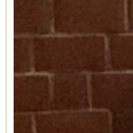
Gesundheit & Ernährung
Pflegeheime in Gefahr? – Abrechnungsprobleme in der
Pflege
Patrick Reinisch-Fahrland
16. Januar 2025
-
Lehrter Delegation besucht Gesundheitscampus Balve
Redaktion
6. September 2024
-
Kritik an KRH – Lehrter Ratsmitglieder verhindert
Patrick Reinisch-Fahrland
4. Juni 2024
-
Lehrter Kräuterhexen erobern die TV-Bildschirme
Patrick Reinisch-Fahrland
29. Mai 2024
-
Kritik im Gesundheitsausschuss in Hannover
Redaktion
24. Mai 2024
-
Bücher - Ecke
Stephen Hawking – »Kurze Antworten auf große
Fragen«
Patrick Reinisch-Fahrland
19. November 2024
-