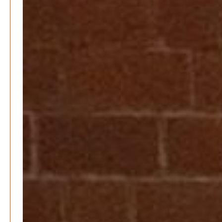
Patrick Reinisch-Fahrland
19. November 2024
-
Erfolgreiche Spendenaktion für Kita Villa Nordstern
Patrick Reinisch-Fahrland
14. November 2024
-
Ausbildungsfrühstück Lehrte – Austausch, Einblicke
und Chancen
Patrick Reinisch-Fahrland
12. November 2024
-
Lichterfest im Kinderwald – Laternenumzug für Groß
und Klein
Patrick Reinisch-Fahrland
5. November 2024
-
Ratgeber & Magazin
Kunst, Kosten und Uringeruch – Hannovers
Aufenthaltsqualität
Patrick Reinisch-Fahrland
25. Juni 2026
-
Klaut die Energiewende wirklich Natur?
Patrick Reinisch-Fahrland
16. Juni 2026
-
Erneuerbare stärken Kommunen finanziell
Patrick Reinisch-Fahrland
28. April 2026
-
Neue Verordnung – Sprudelwasser gilt als