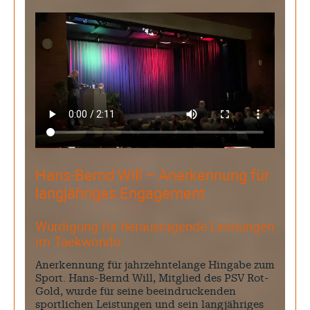
Hans-Bernd Will – Anerkennung für
langjähriges Engagement
Würdigung für herausragende Leistungen
im Taekwondo
Anerkennung für jahrzehntelange Hingabe zum
Sport. Hans-Bernd Will, Mitglied des PSV Rot-
Gold, wurde für seine beeindruckenden
sportlichen Leistungen und sein langjähriges