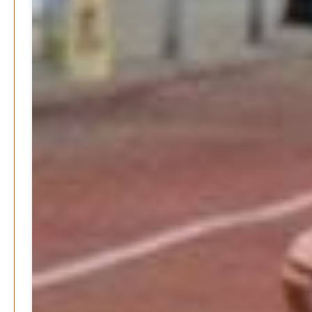
Patrick Reinisch-Fahrland
-
16. Juni 2026
Erneuerbare stärken Kommunen finanziell
Patrick Reinisch-Fahrland
-
28. April 2026
Menschheit am Scheideweg?
Patrick Reinisch-Fahrland
-
20. März 2025
Energiehelden gesucht – Gemeinsam unabhängig
werden
Patrick Reinisch-Fahrland
-
17. Januar 2025
E-Mobilität und Automatisierung – Revolution oder
soziale Krise?
Patrick Reinisch-Fahrland
-
21. November 2024
Gesundheit & Ernährung
Pflegeheime in Gefahr? – Abrechnungsprobleme in der
Pflege
Patrick Reinisch-Fahrland
16. Januar 2025
-
Lehrter Delegation besucht Gesundheitscampus Balve
Redaktion
6. September 2024
-
Kritik an KRH – Lehrter Ratsmitglieder verhindert