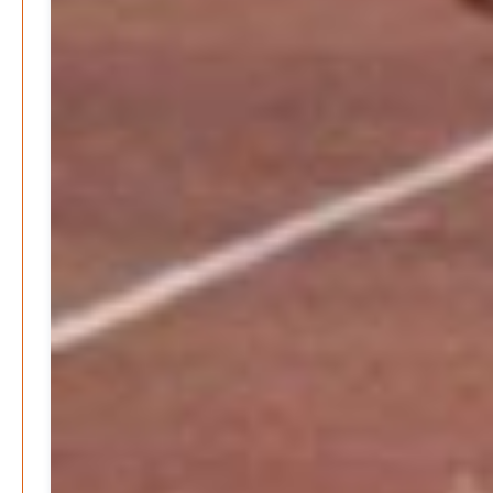
Patrick Reinisch-Fahrland
4. Juni 2024
-
Lehrter Kräuterhexen erobern die TV-Bildschirme
Patrick Reinisch-Fahrland
29. Mai 2024
-
Kritik im Gesundheitsausschuss in Hannover
Redaktion
24. Mai 2024
-
Bücher - Ecke
Stephen Hawking – »Kurze Antworten auf große
Fragen«
Patrick Reinisch-Fahrland
19. November 2024
-
Frieden stiften ist das neue Glück
Patrick Reinisch-Fahrland
13. März 2024
-
Mond der vergessenen Träume
Patrick Reinisch-Fahrland
11. März 2024
-
Passo Depression
Patrick Reinisch-Fahrland
8. März 2024
-
Rudolf Archibald Reiss – Ein Sherlock Holmes im 20.
Jahrhundert?
Patrick Reinisch-Fahrland
7. März 2024
-