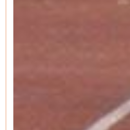
Kolumnen
Kunst, Kosten und Uringeruch – Hannovers
Aufenthaltsqualität
Patrick Reinisch-Fahrland
25. Juni 2026
-
Neue Verordnung – Sprudelwasser gilt als
klimaschädlich
Patrick Reinisch-Fahrland
26. März 2026
-
Warum ein Job heute nicht mehr automatisch ein
Leben finanziert
Patrick Reinisch-Fahrland
7. Januar 2026
-
Wenn der Staat versagt – Warum Bürger das Vertrauen
verlieren
M. F. Klinger
29. Dezember 2025
-
Ein Jahr voller Geschichten – Rückblick auf Be-
The.News 2025
M. F. Klinger
21. Dezember 2025
-
Wirtschaft & Finanzen