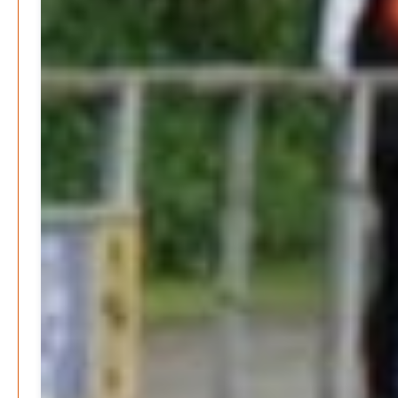
Ratgeber & Magazin
Kunst, Kosten und Uringeruch – Hannovers
Aufenthaltsqualität
Patrick Reinisch-Fahrland
25. Juni 2026
-
Klaut die Energiewende wirklich Natur?
Patrick Reinisch-Fahrland
16. Juni 2026
-
Erneuerbare stärken Kommunen finanziell
Patrick Reinisch-Fahrland
28. April 2026
-
Neue Verordnung – Sprudelwasser gilt als
klimaschädlich
Patrick Reinisch-Fahrland
26. März 2026
-
Humor und Poesie treffen Musik im Anderen Kino
Patrick Reinisch-Fahrland
12. März 2026
-
Energie & Umwelt
Klaut die Energiewende wirklich Natur?