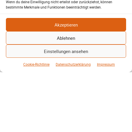
Wenn du deine Einwilligung nicht erteilst oder zurückziehst, können
bestimmte Merkmale und Funktionen beeinträchtigt werden.
Bürgerjournalisten e.V. im Interview bei
Akzeptieren
Trude Kuh
Trude-Kuh-Television
18. Juli 2026
Lehrte
-
Ablehnen
Im Interview bei Trude Kuh spricht Patrick Reinisch-
Einstellungen ansehen
Fahrland über den Bürgerjournalisten e.V. und die
Zukunft des Lokaljournalismus.
Cookie-Richtlinie
Datenschutzerklärung
Impressum