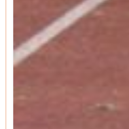
Wer zahlt den Preis des Wohlstands? – Eine
unbequeme Wahrheit
Patrick Reinisch-Fahrland
8. April 2025
-
Wenn Arbeit nicht reicht – Deutschland und die stille
Krise
Patrick Reinisch-Fahrland
7. April 2025
-
Pflegeheime in Gefahr? – Abrechnungsprobleme in der
Pflege
Patrick Reinisch-Fahrland
16. Januar 2025
-
E-Mobilität und Automatisierung – Revolution oder
soziale Krise?
Patrick Reinisch-Fahrland
21. November 2024
-
EU – Getränkeverschluss – Verordnung als
Wirtschaftsmotor
Patrick Reinisch-Fahrland
12. November 2024
-
Be-The.News
Die Mitmach-Online-Zeitung