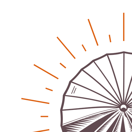
Regionales
Bürgerjournalisten e.V. im Interview bei Trude Kuh
Trude-Kuh-Television
18. Juli 2026
-