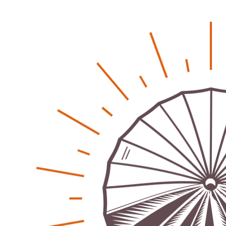
soziale Krise?
Patrick Reinisch-Fahrland
-
21. November 2024
Gesundheit & Ernährung
Pflegeheime in Gefahr? – Abrechnungsprobleme in der
Pflege
Patrick Reinisch-Fahrland
16. Januar 2025
-
Lehrter Delegation besucht Gesundheitscampus Balve
Redaktion
6. September 2024
-
Kritik an KRH – Lehrter Ratsmitglieder verhindert
Patrick Reinisch-Fahrland
4. Juni 2024
-
Lehrter Kräuterhexen erobern die TV-Bildschirme
Patrick Reinisch-Fahrland
29. Mai 2024
-
Kritik im Gesundheitsausschuss in Hannover
Redaktion
24. Mai 2024
-
Bücher - Ecke