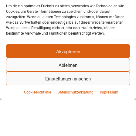
Um dir ein optimales Erlebnis zu bieten, verwenden wir Technologien wie
Cookies, um Geräteinformationen zu speichern und/oder darauf
zuzugreifen. Wenn du diesen Technologien zustimmst, können wir Daten
wie das Surfverhalten oder eindeutige IDs auf dieser Website verarbeiten.
Wenn du deine Einwilligung nicht erteilst oder zurückziehst, können
bestimmte Merkmale und Funktionen beeinträchtigt werden.
Akzeptieren
Ablehnen
Zwischen den Zeilen – P.R.-F.
Einstellungen ansehen
Kunst, Kosten und Uringeruch – Hannovers
Aufenthaltsqualität
Cookie-Richtlinie
Datenschutzerklärung
Impressum
Patrick Reinisch-Fahrland
25. Juni 2026
-
Hannover stellt 250.000 Euro Steuergeld für die Bodenkunst am
Raschplatz bereit. Weitere Kosten kommen hinzu. Prioritäten
richtig gesetzt?
Weiterlesen