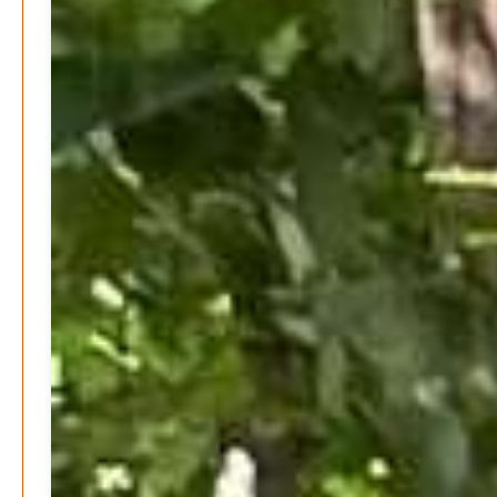
Pflege
Patrick Reinisch-Fahrland
16. Januar 2025
-
E-Mobilität und Automatisierung – Revolution oder
soziale Krise?
Patrick Reinisch-Fahrland
21. November 2024
-
EU – Getränkeverschluss – Verordnung als
Wirtschaftsmotor
Patrick Reinisch-Fahrland
12. November 2024
-
Be-The.News
Die Mitmach-Online-Zeitung
INFOS
NUTZUNGSBEDINGUNGEN
DATENSCHUTZ
IMPRESSUM
SPENDEN
KONTAKT