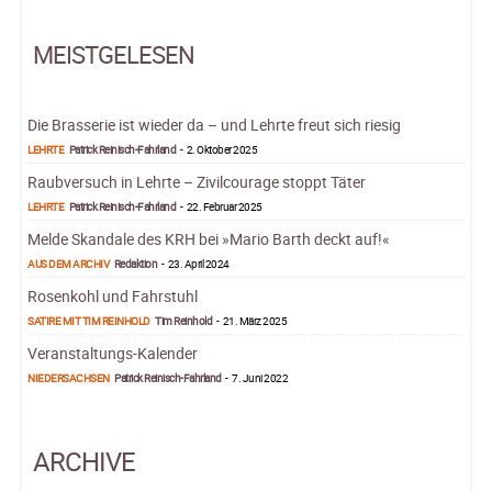
MEISTGELESEN
Die Brasserie ist wieder da – und Lehrte freut sich riesig
LEHRTE
Patrick Reinisch-Fahrland
-
2. Oktober 2025
Raubversuch in Lehrte – Zivilcourage stoppt Täter
LEHRTE
Patrick Reinisch-Fahrland
-
22. Februar 2025
Melde Skandale des KRH bei »Mario Barth deckt auf!«
AUS DEM ARCHIV
Redaktion
-
23. April 2024
Rosenkohl und Fahrstuhl
SATIRE MIT TIM REINHOLD
Tim Reinhold
-
21. März 2025
Veranstaltungs-Kalender
NIEDERSACHSEN
Patrick Reinisch-Fahrland
-
7. Juni 2022
ARCHIVE