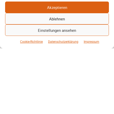
Akzeptieren
August 2026
Ablehnen
Juli 2026
Einstellungen ansehen
Juni 2026
Mai 2026
Cookie-Richtlinie
Datenschutzerklärung
Impressum
April 2026
März 2026
Februar 2026
Januar 2026
Partner, Förderer, Unterstützer