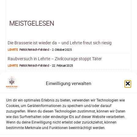
MEISTGELESEN
Die Brasserie ist wieder da – und Lehrte freut sich riesig
LEHRTE
Patrick Reinisch-Fahrland
-
2. Oktober 2025
Raubversuch in Lehrte – Zivilcourage stoppt Täter
LEHRTE
Patrick Reinisch-Fahrland
-
22. Februar 2025
Melde Skandale des KRH bei »Mario Barth deckt auf!«
AUS DEM ARCHIV
Redaktion
-
23. April 2024
Einwilligung verwalten
Rosenkohl und Fahrstuhl
SATIRE MIT TIM REINHOLD
Tim Reinhold
-
21. März 2025
Um dir ein optimales Erlebnis zu bieten, verwenden wir Technologien wie
Cookies, um Geräteinformationen zu speichern und/oder darauf
Veranstaltungs-Kalender
zuzugreifen. Wenn du diesen Technologien zustimmst, können wir Daten
NIEDERSACHSEN
Patrick Reinisch-Fahrland
-
7. Juni 2022
wie das Surfverhalten oder eindeutige IDs auf dieser Website verarbeiten.
Wenn du deine Einwilligung nicht erteilst oder zurückziehst, können
bestimmte Merkmale und Funktionen beeinträchtigt werden.
ARCHIVE