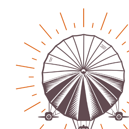
soziale Krise?
Patrick Reinisch-Fahrland
21. November 2024
-
EU – Getränkeverschluss – Verordnung als
Wirtschaftsmotor
Patrick Reinisch-Fahrland
12. November 2024
-
Be-The.News
Die Mitmach-Online-Zeitung
INFOS
NUTZUNGSBEDINGUNGEN
DATENSCHUTZ
IMPRESSUM
SPENDEN
KONTAKT
Archive