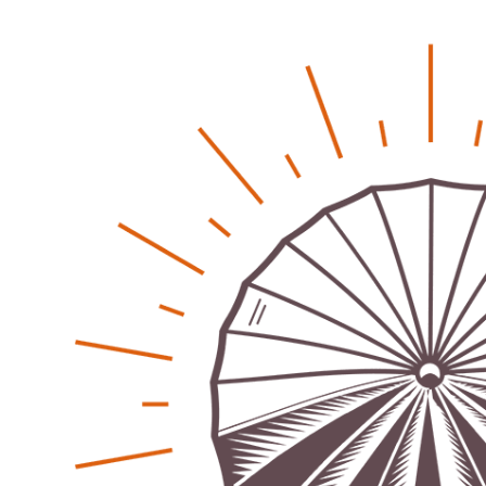
-
Kritik an KRH – Lehrter Ratsmitglieder verhindert
Patrick Reinisch-Fahrland
4. Juni 2024
-
Lehrter Kräuterhexen erobern die TV-Bildschirme
Patrick Reinisch-Fahrland
29. Mai 2024
-
Kritik im Gesundheitsausschuss in Hannover
Redaktion
24. Mai 2024
-
Bücher - Ecke
Stephen Hawking – »Kurze Antworten auf große
Fragen«
Patrick Reinisch-Fahrland
19. November 2024
-
Frieden stiften ist das neue Glück
Patrick Reinisch-Fahrland
13. März 2024
-
Mond der vergessenen Träume
Patrick Reinisch-Fahrland
11. März 2024
-
Passo Depression
Patrick Reinisch-Fahrland
8. März 2024
-
Rudolf Archibald Reiss – Ein Sherlock Holmes im 20.