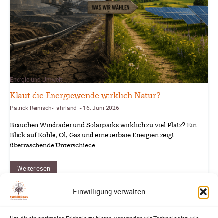
Energie und Umwelt
Klaut die Energiewende wirklich Natur?
Patrick Reinisch-Fahrland
16. Juni 2026
-
Brauchen Windräder und Solarparks wirklich zu viel Platz? Ein
Blick auf Kohle, Öl, Gas und erneuerbare Energien zeigt
überraschende Unterschiede…
Weiterlesen
Einwilligung verwalten
Mehr laden