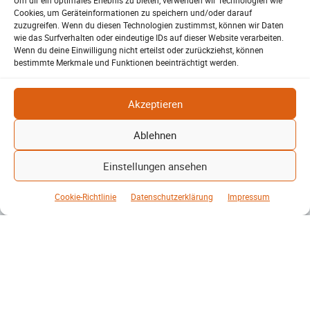
Um dir ein optimales Erlebnis zu bieten, verwenden wir Technologien wie
Cookies, um Geräteinformationen zu speichern und/oder darauf
zuzugreifen. Wenn du diesen Technologien zustimmst, können wir Daten
wie das Surfverhalten oder eindeutige IDs auf dieser Website verarbeiten.
Wenn du deine Einwilligung nicht erteilst oder zurückziehst, können
BE-THE.NEWS
bestimmte Merkmale und Funktionen beeinträchtigt werden.
Die Mitmach-Online-Zeitung
Akzeptieren
REGIONAL
MAGAZIN
VEREIN-NET
Ablehnen
YOUTH-VOICE
ANNONCEN
EVENT-KALENDER
INFOS & HILFE
Einstellungen ansehen
INFOS
NUTZUNGSBEDINGUNGEN
DATENSCHUTZ
Cookie-Richtlinie
Datenschutzerklärung
Impressum
IMPRESSUM
SPENDEN
KONTAKT
ÜBER BE-THE.NEWS