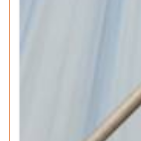
Klaut die Energiewende wirklich Natur?
Patrick Reinisch-Fahrland
16. Juni 2026
-
Erneuerbare stärken Kommunen finanziell
Patrick Reinisch-Fahrland
28. April 2026
-
Neue Verordnung – Sprudelwasser gilt als
klimaschädlich
Patrick Reinisch-Fahrland
26. März 2026
-
Humor und Poesie treffen Musik im Anderen Kino
Patrick Reinisch-Fahrland
12. März 2026
-
Energie & Umwelt
Klaut die Energiewende wirklich Natur?
Patrick Reinisch-Fahrland
-
16. Juni 2026
Erneuerbare stärken Kommunen finanziell
Patrick Reinisch-Fahrland
-
28. April 2026
Menschheit am Scheideweg?
Patrick Reinisch-Fahrland
-
20. März 2025
Energiehelden gesucht – Gemeinsam unabhängig
werden