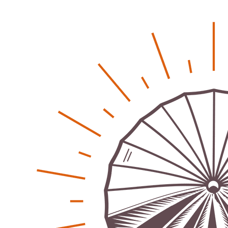
Regionales
Bürgerjournalisten e.V. im Interview bei Trude Kuh
Trude-Kuh-Television
18. Juli 2026
-
Bürgerbeteiligung – Fahrradstraße Feldstraße Lehrte
Patrick Reinisch-Fahrland
23. Juni 2026
-
Was passiert, wenn keiner mehr berichtet
Karolin Pilz
21. April 2026
-
Wir bauen neu – und ihr seid Teil davon
Karolin Pilz
22. März 2026
-
DGB lädt zur Debatte über Sozialversicherung ein