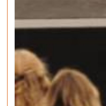
Patrick Reinisch-Fahrland
7. April 2025
-
Pflegeheime in Gefahr? – Abrechnungsprobleme in der
Pflege
Patrick Reinisch-Fahrland
16. Januar 2025
-
E-Mobilität und Automatisierung – Revolution oder
soziale Krise?
Patrick Reinisch-Fahrland
21. November 2024
-
EU – Getränkeverschluss – Verordnung als
Wirtschaftsmotor
Patrick Reinisch-Fahrland
12. November 2024
-
Be-The.News
Die Mitmach-Online-Zeitung
INFOS
NUTZUNGSBEDINGUNGEN
DATENSCHUTZ
IMPRESSUM
SPENDEN