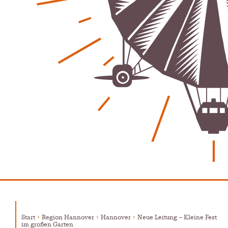
Patrick Reinisch-Fahrland
12. März 2026
-
Vereins - Portal
Warum viele Vereinsbeiträge kaum gesehen werden
Patrick Reinisch-Fahrland
5. Mai 2026
-
Was passiert, wenn keiner mehr berichtet
Karolin Pilz
21. April 2026
-
Lehrter Männerchor blickt auf starkes Jahr zurück
Patrick Reinisch-Fahrland
16. Februar 2026
-
Aktion mit Herz – Maler Krebs unterstützt Familien &
Vereine
Patrick Reinisch-Fahrland
28. November 2025
-
Stadt Lehrte informiert – Haftung und Versicherung im
Ehrenamt
Patrick Reinisch-Fahrland
30. Oktober 2025
-
YouthVoice.de
Start
Region Hannover
Hannover
Neue Leitung – Kleine Fest
im großen Garten