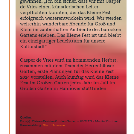
gewinnen. „Ich bin sicher, dass wir mit Casper
de Vries einen künstlerischen Leiter
verpflichten konnten, der das Kleine Fest
erfolgreich weiterentwickeln wird. Wir werden
weiterhin wunderbare Abende für Groß und
Klein im zauberhaften Ambiente des barocken
Gartens erleben. Das Kleine Fest ist und bleibt
ein einzigartiger Leuchtturm für unsere
Kulturstadt“.
Casper de Vries wird im kommenden Herbst,
zusammen mit dem Team der Herrenhäuser
Gärten, erste Planungen für das Kleine Fest
2024 vorstellen. Auch künftig wird das Kleine
Fest im Großen Garten jedes Jahr im Juli im
Großen Garten in Hannover stattfinden.
Quellen:
Foto(s): Kleines-Fest-im-Großen-Garten – ©HMTG / Martin Kirchner
Pressemeldung:
Stadt Hannover