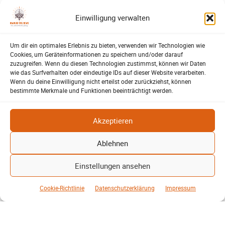
wirklich zu viel Platz? Ein Blick auf
Einwilligung verwalten
Kohle, Öl, Gas und erneuerbare
Energien zeigt überraschende
Unterschiede…
Um dir ein optimales Erlebnis zu bieten, verwenden wir Technologien wie
Cookies, um Geräteinformationen zu speichern und/oder darauf
Lehrte – Bühne für Europas
zuzugreifen. Wenn du diesen Technologien zustimmst, können wir Daten
wie das Surfverhalten oder eindeutige IDs auf dieser Website verarbeiten.
Fußballstars von morgen
Wenn du deine Einwilligung nicht erteilst oder zurückziehst, können
Harald Berwing
16. Juni 2026
SV-06
-
bestimmte Merkmale und Funktionen beeinträchtigt werden.
1.500 Zuschauer, internationale
Topteams und ein furioses Finale: Der
Akzeptieren
Raddatz-Cup machte Lehrte erneut
zum Treffpunkt des
Ablehnen
Nachwuchsfußballs…
Einstellungen ansehen
Lehrter Walking Footballer
feiern gelungenes Turnier
Cookie-Richtlinie
Datenschutzerklärung
Impressum
Harald Berwing
12. Mai 2026
SV-06
-
Spannende Spiele, ein seltenes
Traumtor und starke Gemeinschaft: