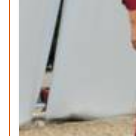
Bücher - Ecke
Stephen Hawking – »Kurze Antworten auf große
Fragen«
Patrick Reinisch-Fahrland
19. November 2024
-
Frieden stiften ist das neue Glück
Patrick Reinisch-Fahrland
13. März 2024
-
Mond der vergessenen Träume
Patrick Reinisch-Fahrland
11. März 2024
-
Passo Depression
Patrick Reinisch-Fahrland
8. März 2024
-
Rudolf Archibald Reiss – Ein Sherlock Holmes im 20.
Jahrhundert?
Patrick Reinisch-Fahrland
7. März 2024
-
Kolumnen
Kunst, Kosten und Uringeruch – Hannovers
Aufenthaltsqualität