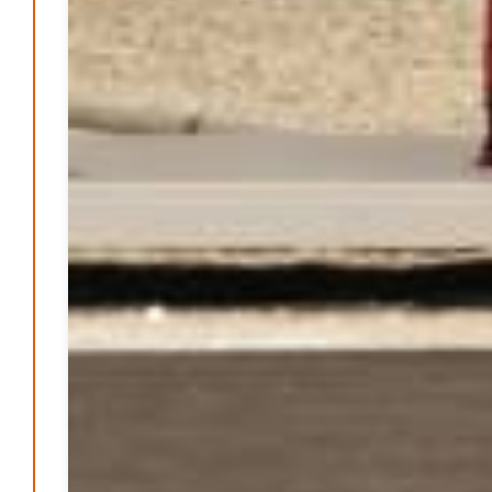
Patrick Reinisch-Fahrland
25. Juni 2026
-
Neue Verordnung – Sprudelwasser gilt als
klimaschädlich
Patrick Reinisch-Fahrland
26. März 2026
-
Warum ein Job heute nicht mehr automatisch ein
Leben finanziert
Patrick Reinisch-Fahrland
7. Januar 2026
-
Wenn der Staat versagt – Warum Bürger das Vertrauen
verlieren
M. F. Klinger
29. Dezember 2025
-
Ein Jahr voller Geschichten – Rückblick auf Be-
The.News 2025
M. F. Klinger
21. Dezember 2025
-
Wirtschaft & Finanzen
Wer zahlt den Preis des Wohlstands? – Eine
unbequeme Wahrheit
Patrick Reinisch-Fahrland
8. April 2025
-
Wenn Arbeit nicht reicht – Deutschland und die stille
Krise