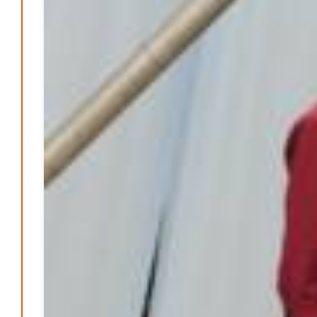
Patrick Reinisch-Fahrland
-
17. Januar 2025
E-Mobilität und Automatisierung – Revolution oder
soziale Krise?
Patrick Reinisch-Fahrland
-
21. November 2024
Gesundheit & Ernährung
Pflegeheime in Gefahr? – Abrechnungsprobleme in der
Pflege
Patrick Reinisch-Fahrland
16. Januar 2025
-
Lehrter Delegation besucht Gesundheitscampus Balve
Redaktion
6. September 2024
-
Kritik an KRH – Lehrter Ratsmitglieder verhindert
Patrick Reinisch-Fahrland
4. Juni 2024
-
Lehrter Kräuterhexen erobern die TV-Bildschirme
Patrick Reinisch-Fahrland
29. Mai 2024
-
Kritik im Gesundheitsausschuss in Hannover
Redaktion
24. Mai 2024
-