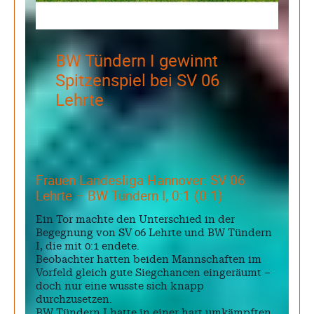
BW Tündern I gewinnt
Spitzenspiel bei SV 06
Lehrte
Frauen Landesliga Hannover: SV 06
Lehrte – BW Tündern I, 0:1 (0:1)
Ein Tor machte den Unterschied in der
Begegnung von SV 06 Lehrte und BW Tündern
I, die mit 0:1 endete.
Beobachter hatten beiden Mannschaften im
Vorfeld gleich gute Siegchancen eingeräumt –
doch nur eine wusste sich knapp
durchzusetzen.
BW Tündern I hatte in einer hart umkämpften