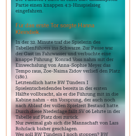
Partie einen knappen 4:3-Hinspielsieg
eingefahren.
Für das erste Tor sorgte Hanna
Kleindiek.
In der 32. Minute traf die Spielerin des
Tabellenführers ins Schwarze. Zur Pause war
der Gast im Fahrwasser und verbuchte eine
knappe Führung. Konrad Voss nahm mit der
Einwechslung von Anna-Sophie Meyer das
Tempo raus, Zoe-Naima Zidov verließ den Platz
(180.).
Letztendlich hatte BW Tündern I
Spielentscheidendes bereits in der ersten
Hälfte vollbracht, als er die Führung mit in die
Kabine nahm – ein Vorsprung, der auch noch
nach Ablauf der vollen Spielzeit Bestand hatte.
Durch diese Niederlage fällt SV 06 Lehrte in der
Tabelle auf Platz drei zurück.
Nur zweimal gab sich die Mannschaft von Lars
Rohrlack bisher geschlagen.
Wer soll BW Tündern I noch stoppen? BW