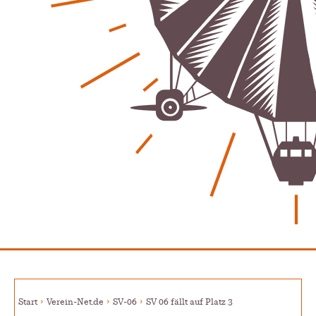
Redaktion
6. September 2024
-
Kritik an KRH – Lehrter Ratsmitglieder verhindert
Patrick Reinisch-Fahrland
4. Juni 2024
-
Lehrter Kräuterhexen erobern die TV-Bildschirme
Patrick Reinisch-Fahrland
29. Mai 2024
-
Kritik im Gesundheitsausschuss in Hannover
Redaktion
24. Mai 2024
-
Bücher - Ecke
Stephen Hawking – »Kurze Antworten auf große
Fragen«
Patrick Reinisch-Fahrland
19. November 2024
-
Frieden stiften ist das neue Glück
Patrick Reinisch-Fahrland
13. März 2024
-
Mond der vergessenen Träume
Patrick Reinisch-Fahrland
11. März 2024
-
Passo Depression
Patrick Reinisch-Fahrland
8. März 2024
-
Start
Verein-Net.de
SV-06
SV 06 fällt auf Platz 3
Rudolf Archibald Reiss – Ein Sherlock Holmes im 20.