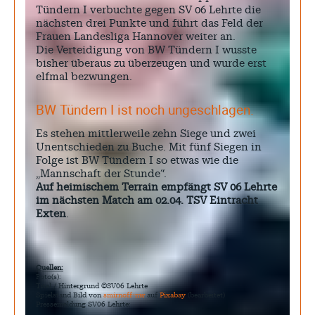
Tündern I verbuchte gegen SV 06 Lehrte die
nächsten drei Punkte und führt das Feld der
Frauen Landesliga Hannover weiter an.
Die Verteidigung von BW Tündern I wusste
bisher überaus zu überzeugen und wurde erst
elfmal bezwungen.
BW Tündern I ist noch ungeschlagen.
Es stehen mittlerweile zehn Siege und zwei
Unentschieden zu Buche. Mit fünf Siegen in
Folge ist BW Tündern I so etwas wie die
„Mannschaft der Stunde“.
Auf heimischem Terrain empfängt SV 06 Lehrte
im nächsten Match am 02.04. TSV Eintracht
Exten
.
Quellen:
Foto(s):
Titel / Hintergrund ©SV06 Lehrte
Spielstand Bild von
smirnoff-nw
auf
Pixabay
(bearbeitet)
Pressemeldung SV06 Lehrte: