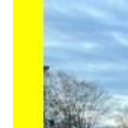
Wirtschaft & Finanzen
Wer zahlt den Preis des Wohlstands? – Eine
unbequeme Wahrheit
Patrick Reinisch-Fahrland
8. April 2025
-
Wenn Arbeit nicht reicht – Deutschland und die stille
Krise
Patrick Reinisch-Fahrland
7. April 2025
-
Pflegeheime in Gefahr? – Abrechnungsprobleme in der
Pflege
Patrick Reinisch-Fahrland
16. Januar 2025
-
E-Mobilität und Automatisierung – Revolution oder
soziale Krise?
Patrick Reinisch-Fahrland
21. November 2024
-
EU – Getränkeverschluss – Verordnung als
Wirtschaftsmotor
Patrick Reinisch-Fahrland
12. November 2024
-