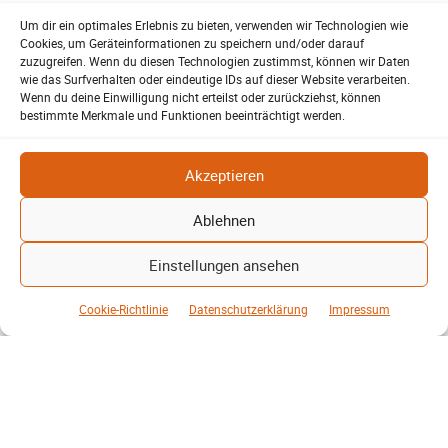
Um dir ein optimales Erlebnis zu bieten, verwenden wir Technologien wie
Cookies, um Geräteinformationen zu speichern und/oder darauf
zuzugreifen. Wenn du diesen Technologien zustimmst, können wir Daten
wie das Surfverhalten oder eindeutige IDs auf dieser Website verarbeiten.
Wenn du deine Einwilligung nicht erteilst oder zurückziehst, können
bestimmte Merkmale und Funktionen beeinträchtigt werden.
Akzeptieren
SV-06
Ablehnen
Derbyauftakt in der Eisenbahnerstadt
Bastian Bahl
27. Februar 2026
-
Einstellungen ansehen
Derby zum Auftakt der Rückrunde Wenn in Lehrte der Ball rollt
Cookie-Richtlinie
Datenschutzerklärung
Impressum
und die Stadt den Atem anhält, dann steht ein besonderes Spiel
an. Zum Start...
Weiterlesen
Mehr laden