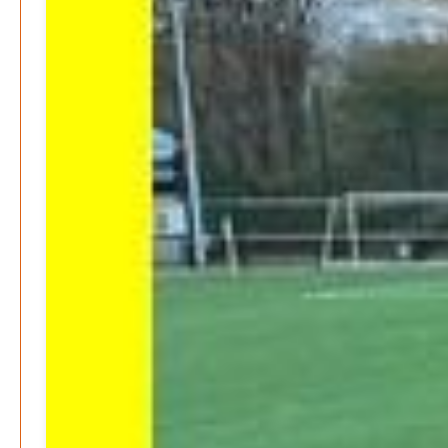
Be-The.News
Die Mitmach-Online-Zeitung
INFOS
NUTZUNGSBEDINGUNGEN
DATENSCHUTZ
IMPRESSUM
SPENDEN
KONTAKT
Archive
August 2026
Juli 2026
Juni 2026
Mai 2026
April 2026