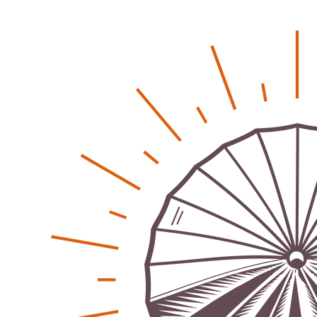
Klaut die Energiewende wirklich Natur?
Patrick Reinisch-Fahrland
-
16. Juni 2026
Erneuerbare stärken Kommunen finanziell
Patrick Reinisch-Fahrland
-
28. April 2026
Menschheit am Scheideweg?
Patrick Reinisch-Fahrland
-
20. März 2025
Energiehelden gesucht – Gemeinsam unabhängig
werden
Patrick Reinisch-Fahrland
-
17. Januar 2025
E-Mobilität und Automatisierung – Revolution oder
soziale Krise?
Patrick Reinisch-Fahrland
-
21. November 2024
Gesundheit & Ernährung
Pflegeheime in Gefahr? – Abrechnungsprobleme in der
Pflege
Patrick Reinisch-Fahrland
16. Januar 2025
-
Lehrter Delegation besucht Gesundheitscampus Balve