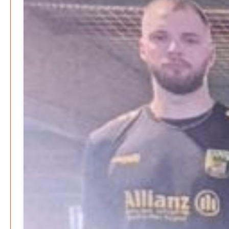
Wenn Arbeit nicht reicht – Deutschland und die stille
Krise
Patrick Reinisch-Fahrland
7. April 2025
-
Pflegeheime in Gefahr? – Abrechnungsprobleme in der
Pflege
Patrick Reinisch-Fahrland
16. Januar 2025
-
E-Mobilität und Automatisierung – Revolution oder
soziale Krise?
Patrick Reinisch-Fahrland
21. November 2024
-
EU – Getränkeverschluss – Verordnung als
Wirtschaftsmotor
Patrick Reinisch-Fahrland
12. November 2024
-
Be-The.News
Die Mitmach-Online-Zeitung
INFORMATIONEN
NUTZUNGSBEDINGUNGEN
DATENSCHUTZ