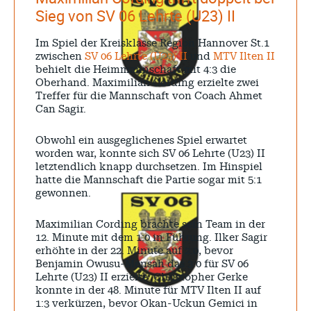
Sieg von SV 06 Lehrte (U23) II
Im Spiel der Kreisklasse Region Hannover St.1
zwischen
SV 06 Lehrte (U23) II
und
MTV Ilten II
behielt die Heimmannschaft mit 4:3 die
Oberhand. Maximilian Cording erzielte zwei
Treffer für die Mannschaft von Coach Ahmet
Can Sagir.
Obwohl ein ausgeglichenes Spiel erwartet
worden war, konnte sich SV 06 Lehrte (U23) II
letztendlich knapp durchsetzen. Im Hinspiel
hatte die Mannschaft die Partie sogar mit 5:1
gewonnen.
Maximilian Cording brachte sein Team in der
12. Minute mit dem 1:0 in Führung. Ilker Sagir
erhöhte in der 22. Minute auf 2:0, bevor
Benjamin Owusu-Mensah das 3:0 für SV 06
Lehrte (U23) II erzielte. Christopher Gerke
konnte in der 48. Minute für MTV Ilten II auf
1:3 verkürzen, bevor Okan-Uckun Gemici in