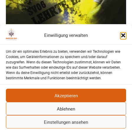
Einwilligung verwalten
SV-06
Derbyauftakt in der Eisenbahnerstadt
Um dir ein optimales Erlebnis zu bieten, verwenden wir Technologien wie
Bastian Bahl
27. Februar 2026
Cookies, um Geräteinformationen zu speichern und/oder darauf
-
zuzugreifen. Wenn du diesen Technologien zustimmst, können wir Daten
wie das Surfverhalten oder eindeutige IDs auf dieser Website verarbeiten.
Derby zum Auftakt der Rückrunde Wenn in Lehrte der Ball rollt
Wenn du deine Einwilligung nicht erteilst oder zurückziehst, können
und die Stadt den Atem anhält, dann steht ein besonderes Spiel
bestimmte Merkmale und Funktionen beeinträchtigt werden.
an. Zum Start...
Weiterlesen
Akzeptieren
Ablehnen
Mehr laden
Einstellungen ansehen