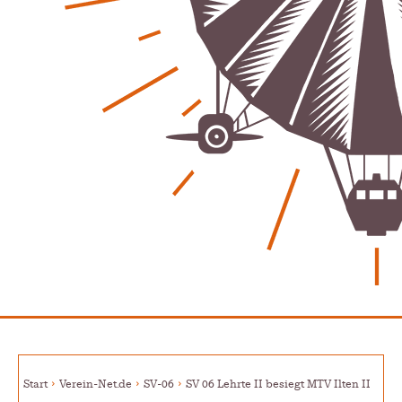
Bücher - Ecke
Stephen Hawking – »Kurze Antworten auf große
Fragen«
Patrick Reinisch-Fahrland
19. November 2024
-
Frieden stiften ist das neue Glück
Patrick Reinisch-Fahrland
13. März 2024
-
Mond der vergessenen Träume
Patrick Reinisch-Fahrland
11. März 2024
-
Passo Depression
Patrick Reinisch-Fahrland
8. März 2024
-
Rudolf Archibald Reiss – Ein Sherlock Holmes im 20.
Jahrhundert?
Patrick Reinisch-Fahrland
7. März 2024
-
Kolumnen
Start
Verein-Net.de
SV-06
SV 06 Lehrte II besiegt MTV Ilten II