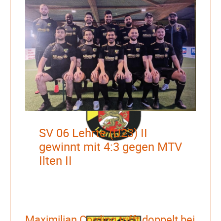
SV 06 Lehrte (U23) II
gewinnt mit 4:3 gegen MTV
Ilten II
Maximilian Cording trifft doppelt bei