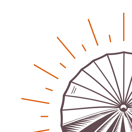
Energiehelden gesucht – Gemeinsam unabhängig
werden
Patrick Reinisch-Fahrland
-
17. Januar 2025
E-Mobilität und Automatisierung – Revolution oder
soziale Krise?
Patrick Reinisch-Fahrland
-
21. November 2024
Gesundheit & Ernährung
Pflegeheime in Gefahr? – Abrechnungsprobleme in der
Pflege
Patrick Reinisch-Fahrland
16. Januar 2025
-
Lehrter Delegation besucht Gesundheitscampus Balve
Redaktion
6. September 2024
-
Kritik an KRH – Lehrter Ratsmitglieder verhindert
Patrick Reinisch-Fahrland
4. Juni 2024
-
Lehrter Kräuterhexen erobern die TV-Bildschirme
Patrick Reinisch-Fahrland
29. Mai 2024
-
Kritik im Gesundheitsausschuss in Hannover
Redaktion
24. Mai 2024
-