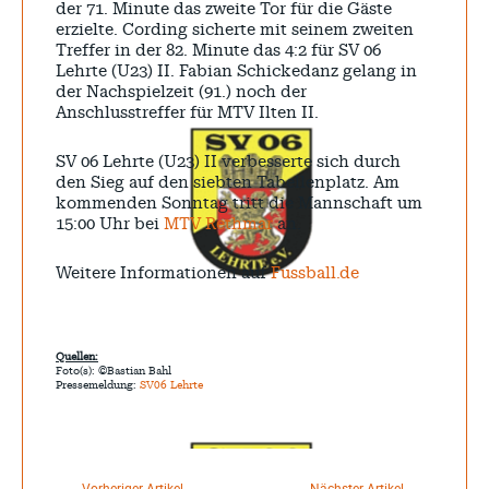
der 71. Minute das zweite Tor für die Gäste
erzielte. Cording sicherte mit seinem zweiten
Treffer in der 82. Minute das 4:2 für SV 06
Lehrte (U23) II. Fabian Schickedanz gelang in
der Nachspielzeit (91.) noch der
Anschlusstreffer für MTV Ilten II.
SV 06 Lehrte (U23) II verbesserte sich durch
den Sieg auf den siebten Tabellenplatz. Am
kommenden Sonntag tritt die Mannschaft um
15:00 Uhr bei
MTV Rethmar
an.
Weitere Informationen auf
Fussball.de
Quellen:
Foto(s): ©Bastian Bahl
Pressemeldung:
SV06 Lehrte
Vorheriger Artikel
Nächster Artikel