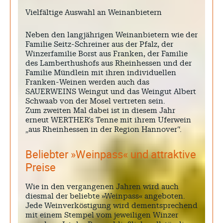
Vielfältige Auswahl an Weinanbietern
Neben den langjährigen Weinanbietern wie der
Familie Seitz-Schreiner aus der Pfalz, der
Winzerfamilie Borst aus Franken, der Familie
des Lamberthushofs aus Rheinhessen und der
Familie Mündlein mit ihren individuellen
Franken-Weinen werden auch das
SAUERWEINS Weingut und das Weingut Albert
Schwaab von der Mosel vertreten sein.
Zum zweiten Mal dabei ist in diesem Jahr
erneut WERTHER’s Tenne mit ihrem Uferwein
„aus Rheinhessen in der Region Hannover“.
Beliebter »Weinpass« und attraktive
Preise
Wie in den vergangenen Jahren wird auch
diesmal der beliebte »Weinpass« angeboten.
Jede Weinverköstigung wird dementsprechend
mit einem Stempel vom jeweiligen Winzer