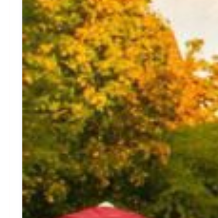
E-Mobilität und Automatisierung – Revolution oder
soziale Krise?
Patrick Reinisch-Fahrland
-
21. November 2024
Gesundheit & Ernährung
Pflegeheime in Gefahr? – Abrechnungsprobleme in der
Pflege
Patrick Reinisch-Fahrland
16. Januar 2025
-
Lehrter Delegation besucht Gesundheitscampus Balve
Redaktion
6. September 2024
-
Kritik an KRH – Lehrter Ratsmitglieder verhindert
Patrick Reinisch-Fahrland
4. Juni 2024
-
Lehrter Kräuterhexen erobern die TV-Bildschirme
Patrick Reinisch-Fahrland
29. Mai 2024
-
Kritik im Gesundheitsausschuss in Hannover
Redaktion
24. Mai 2024
-
Bücher - Ecke