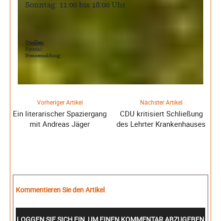
Sonntag: 11:00 bis 18:00 Uhr
Quellen:
Foto(s):
Pressemeldung:
Vorheriger Artikel
Nächster Artikel
Ein literarischer Spaziergang
CDU kritisiert Schließung
mit Andreas Jäger
des Lehrter Krankenhauses
Kommentieren Sie den Artikel
LOGGEN SIE SICH EIN, UM EINEN KOMMENTAR ABZUGEBEN