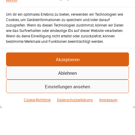
Feldstraße. Bürger können Fragen
stellen und Anregungen einbringen.
Um dir ein optimales Erlebnis zu bieten, verwenden wir Technologien wie
Cookies, um Geräteinformationen zu speichern und/oder darauf
Klaut die Energiewende
zuzugreifen. Wenn du diesen Technologien zustimmst, können wir Daten
wie das Surfverhalten oder eindeutige IDs auf dieser Website verarbeiten.
wirklich Natur?
Wenn du deine Einwilligung nicht erteilst oder zurückziehst, können
Patrick Reinisch-Fahrland
Energie und Umwelt
-
bestimmte Merkmale und Funktionen beeinträchtigt werden.
16. Juni 2026
Brauchen Windräder und Solarparks
Akzeptieren
wirklich zu viel Platz? Ein Blick auf
Kohle, Öl, Gas und erneuerbare
Ablehnen
Energien zeigt überraschende
Unterschiede…
Einstellungen ansehen
Lehrte – Bühne für Europas
Fußballstars von morgen
Cookie-Richtlinie
Datenschutzerklärung
Impressum
Harald Berwing
16. Juni 2026
SV-06
-
1.500 Zuschauer, internationale
Topteams und ein furioses Finale: Der
Raddatz-Cup machte Lehrte erneut