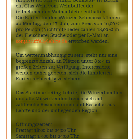
Im Preis für den »Winzer-Schmaus« ist zudem
ein Glas Wein vom Weinbuffet der
teilnehmenden Weinanbieter enthalten.
Die Karten für den »Winzer-Schmaus« können
ab Montag, den 17. Juli, zum Preis von 16,00 €
pro Person (Nichtmitglieder zahlen 18,00 €) in
der Fleischerei Stache oder per E-Mail an
sonja.truffel@lehrte.de
erworben werden.
Um wetterunabhängig zu sein, steht nur eine
begrenzte Anzahl an Plätzen unter 8 x 4 m
großen Zelten zur Verfügung. Interessierte
werden daher gebeten, sich die limitierten
Karten rechtzeitig zu sichern.
Das Stadtmarketing Lehrte, die Winzerfamilien
und alle Mitwirkenden freuen sich auf
zahlreiche Besucherinnen und Besucher aus
Lehrte und der umliegenden Region.
Öffnungszeiten:
Freitag: 18:00 bis 24:00 Uhr
Samstag: 17:00 bis 24:00 Uhr