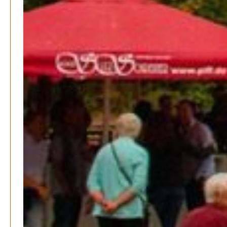
Stephen Hawking – »Kurze Antworten auf große
Fragen«
Patrick Reinisch-Fahrland
19. November 2024
-
Frieden stiften ist das neue Glück
Patrick Reinisch-Fahrland
13. März 2024
-
Mond der vergessenen Träume
Patrick Reinisch-Fahrland
11. März 2024
-
Passo Depression
Patrick Reinisch-Fahrland
8. März 2024
-
Rudolf Archibald Reiss – Ein Sherlock Holmes im 20.
Jahrhundert?
Patrick Reinisch-Fahrland
7. März 2024
-
Kolumnen
Kunst, Kosten und Uringeruch – Hannovers
Aufenthaltsqualität
Patrick Reinisch-Fahrland
25. Juni 2026
-