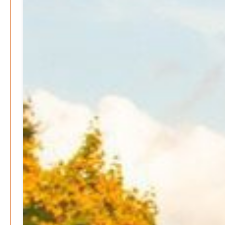
Patrick Reinisch-Fahrland
16. Juni 2026
-
Erneuerbare stärken Kommunen finanziell
Patrick Reinisch-Fahrland
28. April 2026
-
Neue Verordnung – Sprudelwasser gilt als
klimaschädlich
Patrick Reinisch-Fahrland
26. März 2026
-
Humor und Poesie treffen Musik im Anderen Kino
Patrick Reinisch-Fahrland
12. März 2026
-
Energie & Umwelt
Klaut die Energiewende wirklich Natur?
Patrick Reinisch-Fahrland
-
16. Juni 2026
Erneuerbare stärken Kommunen finanziell
Patrick Reinisch-Fahrland
-
28. April 2026
Menschheit am Scheideweg?
Patrick Reinisch-Fahrland
-
20. März 2025
Energiehelden gesucht – Gemeinsam unabhängig
werden
Patrick Reinisch-Fahrland
-
17. Januar 2025