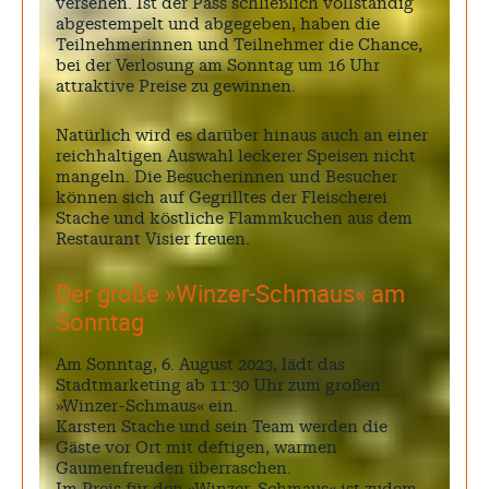
versehen. Ist der Pass schließlich vollständig
abgestempelt und abgegeben, haben die
Teilnehmerinnen und Teilnehmer die Chance,
bei der Verlosung am Sonntag um 16 Uhr
attraktive Preise zu gewinnen.
Natürlich wird es darüber hinaus auch an einer
reichhaltigen Auswahl leckerer Speisen nicht
mangeln. Die Besucherinnen und Besucher
können sich auf Gegrilltes der Fleischerei
Stache und köstliche Flammkuchen aus dem
Restaurant Visier freuen.
Der große »Winzer-Schmaus« am
Sonntag
Am Sonntag, 6. August 2023, lädt das
Stadtmarketing ab 11:30 Uhr zum großen
»Winzer-Schmaus« ein.
Karsten Stache und sein Team werden die
Gäste vor Ort mit deftigen, warmen
Gaumenfreuden überraschen.