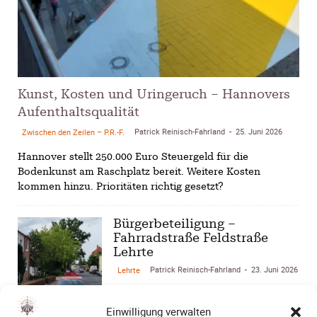
Kunst, Kosten und Uringeruch – Hannovers
Aufenthaltsqualität
Patrick Reinisch-Fahrland
25. Juni 2026
Zwischen den Zeilen – P.R.-F.
-
Hannover stellt 250.000 Euro Steuergeld für die
Bodenkunst am Raschplatz bereit. Weitere Kosten
kommen hinzu. Prioritäten richtig gesetzt?
Bürgerbeteiligung –
Fahrradstraße Feldstraße
Lehrte
Patrick Reinisch-Fahrland
23. Juni 2026
Lehrte
-
Stadt Lehrte: informiert über die
Einwilligung verwalten
geplante Fahrradstraße in der