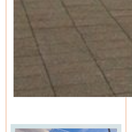
Pflegeheime in Gefahr? – Abrechnungsprobleme in der
Pflege
Patrick Reinisch-Fahrland
16. Januar 2025
-
E-Mobilität und Automatisierung – Revolution oder
soziale Krise?
Patrick Reinisch-Fahrland
21. November 2024
-
EU – Getränkeverschluss – Verordnung als
Wirtschaftsmotor
Patrick Reinisch-Fahrland
12. November 2024
-
Be-The.News
Die Mitmach-Online-Zeitung
INFOS
NUTZUNGSBEDINGUNGEN
DATENSCHUTZ
IMPRESSUM
SPENDEN
KONTAKT