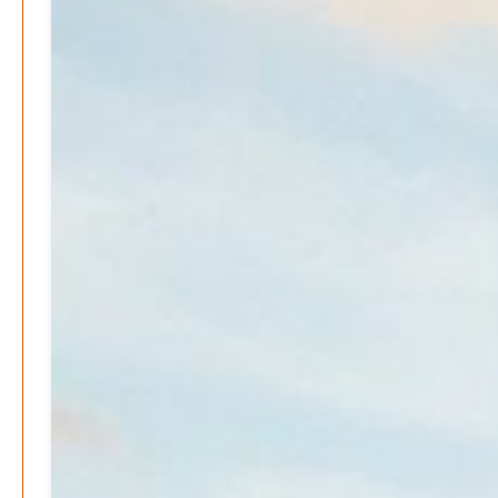
Jugendliche im Gespräch mit
Bürgermeisterkandidaten
S. Reinisch
7. August 2026
-
Postbank ade – Bargeld und Beratung nach der
Schließung
S. Reinisch
12. Januar 2025
-
Vorlesen schafft Zukunft – Niedersachsen wirbt für
Lesekultur
Patrick Reinisch-Fahrland
19. November 2024
-
Erfolgreiche Spendenaktion für Kita Villa Nordstern
Patrick Reinisch-Fahrland
14. November 2024
-
Ausbildungsfrühstück Lehrte – Austausch, Einblicke
und Chancen
Patrick Reinisch-Fahrland
12. November 2024
-
Ratgeber & Magazin
Kunst, Kosten und Uringeruch – Hannovers
Aufenthaltsqualität
Patrick Reinisch-Fahrland
25. Juni 2026
-
Klaut die Energiewende wirklich Natur?