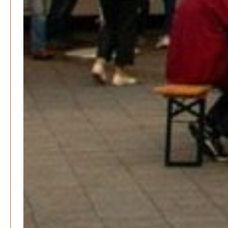
Neue Verordnung – Sprudelwasser gilt als
klimaschädlich
Patrick Reinisch-Fahrland
26. März 2026
-
Warum ein Job heute nicht mehr automatisch ein
Leben finanziert
Patrick Reinisch-Fahrland
7. Januar 2026
-
Wenn der Staat versagt – Warum Bürger das Vertrauen
verlieren
M. F. Klinger
29. Dezember 2025
-
Ein Jahr voller Geschichten – Rückblick auf Be-
The.News 2025
M. F. Klinger
21. Dezember 2025
-
Wirtschaft & Finanzen
Wer zahlt den Preis des Wohlstands? – Eine
unbequeme Wahrheit
Patrick Reinisch-Fahrland
8. April 2025
-
Wenn Arbeit nicht reicht – Deutschland und die stille
Krise
Patrick Reinisch-Fahrland
7. April 2025
-