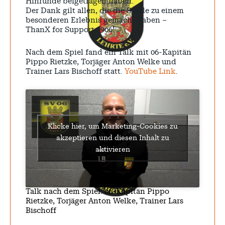
Hinrunde beigetragen haben.
Der Dank gilt allen, die die Spiele zu einem
besonderen Erlebnis gemacht haben –
ThanX for Support 1906!
Nach dem Spiel fand ein Talk mit 06-Kapitän
Pippo Rietzke, Torjäger Anton Welke und
Trainer Lars Bischoff statt.
YouTube Link
.
Klicke hier, um Marketing-Cookies zu
akzeptieren und diesen Inhalt zu
aktivieren
Talk nach dem Spiel: 06-Kapitän Pippo
Rietzke, Torjäger Anton Welke, Trainer Lars
Bischoff