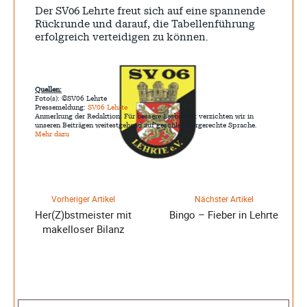
Der SV06 Lehrte freut sich auf eine spannende
Rückrunde und darauf, die Tabellenführung
erfolgreich verteidigen zu können.
Quellen:
Foto(s): ©SV06 Lehrte
Pressemeldung:
SV06 Lehrte
Anmerkung der Redaktion: Für bessere Lesbarkeit verzichten wir in
unseren Beiträgen weitestgehend auf geschlechtergerechte Sprache.
Mehr dazu
Vorheriger Artikel
Nächster Artikel
Her(Z)bstmeister mit
Bingo – Fieber in Lehrte
makelloser Bilanz