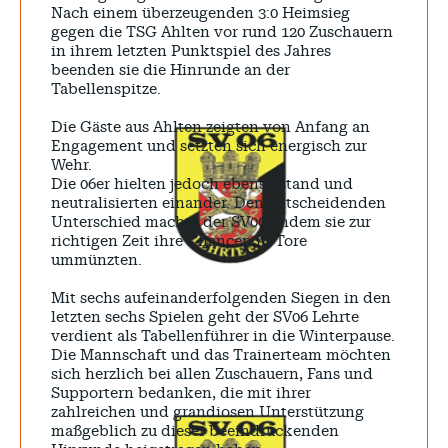
Nach einem überzeugenden 3:0 Heimsieg
gegen die TSG Ahlten vor rund 120 Zuschauern
in ihrem letzten Punktspiel des Jahres
beenden sie die Hinrunde an der
Tabellenspitze.
Die Gäste aus Ahlten zeigten von Anfang an
Engagement und setzten sich energisch zur
Wehr.
Die 06er hielten jedoch ebenso stand und
neutralisierten einander. Den entscheidenden
Unterschied machte der SV06, indem sie zur
richtigen Zeit ihre Chancen in Tore
ummünzten.
Mit sechs aufeinanderfolgenden Siegen in den
letzten sechs Spielen geht der SV06 Lehrte
verdient als Tabellenführer in die Winterpause.
Die Mannschaft und das Trainerteam möchten
sich herzlich bei allen Zuschauern, Fans und
Supportern bedanken, die mit ihrer
zahlreichen und grandiosen Unterstützung
maßgeblich zu dieser beeindruckenden