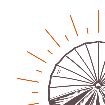
klimaschädlich
Patrick Reinisch-Fahrland
26. März 2026
-
Humor und Poesie treffen Musik im Anderen Kino
Patrick Reinisch-Fahrland
12. März 2026
-
Energie & Umwelt
Klaut die Energiewende wirklich Natur?
Patrick Reinisch-Fahrland
-
16. Juni 2026
Erneuerbare stärken Kommunen finanziell
Patrick Reinisch-Fahrland
-
28. April 2026
Menschheit am Scheideweg?
Patrick Reinisch-Fahrland
-
20. März 2025
Energiehelden gesucht – Gemeinsam unabhängig
werden
Patrick Reinisch-Fahrland
-
17. Januar 2025
E-Mobilität und Automatisierung – Revolution oder
soziale Krise?
Patrick Reinisch-Fahrland
-
21. November 2024