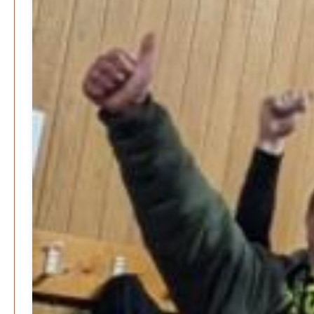
soziale Krise?
Patrick Reinisch-Fahrland
21. November 2024
-
EU – Getränkeverschluss – Verordnung als
Wirtschaftsmotor
Patrick Reinisch-Fahrland
12. November 2024
-
Be-The.News
Die Mitmach-Online-Zeitung
INFOS
NUTZUNGSBEDINGUNGEN
DATENSCHUTZ
IMPRESSUM
SPENDEN
KONTAKT
Archive