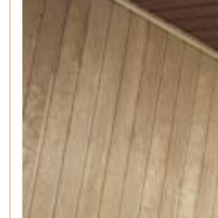
Patrick Reinisch-Fahrland
7. Januar 2026
-
Wenn der Staat versagt – Warum Bürger das Vertrauen
verlieren
M. F. Klinger
29. Dezember 2025
-
Ein Jahr voller Geschichten – Rückblick auf Be-
The.News 2025
M. F. Klinger
21. Dezember 2025
-
Wirtschaft & Finanzen
Wer zahlt den Preis des Wohlstands? – Eine
unbequeme Wahrheit
Patrick Reinisch-Fahrland
8. April 2025
-
Wenn Arbeit nicht reicht – Deutschland und die stille
Krise
Patrick Reinisch-Fahrland
7. April 2025
-
Pflegeheime in Gefahr? – Abrechnungsprobleme in der
Pflege
Patrick Reinisch-Fahrland
16. Januar 2025
-
E-Mobilität und Automatisierung – Revolution oder