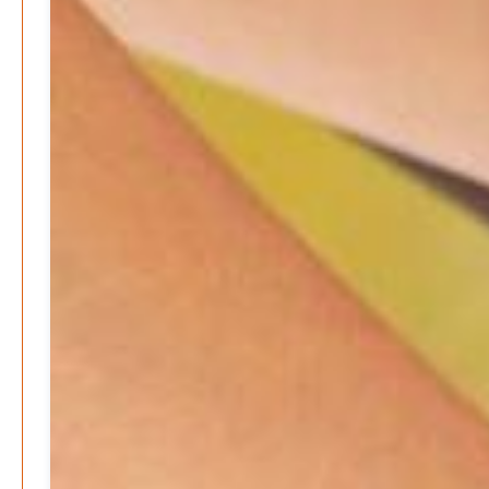
Be-The.News
Die Mitmach-Online-Zeitung
INFOS
NUTZUNGSBEDINGUNGEN
DATENSCHUTZ
IMPRESSUM
SPENDEN
KONTAKT
Archive
August 2026
Juli 2026
Juni 2026