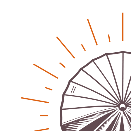
Ausbildungsfrühstück Lehrte – Austausch, Einblicke
und Chancen
Patrick Reinisch-Fahrland
12. November 2024
-
Ratgeber & Magazin
Kunst, Kosten und Uringeruch – Hannovers
Aufenthaltsqualität
Patrick Reinisch-Fahrland
25. Juni 2026
-
Klaut die Energiewende wirklich Natur?
Patrick Reinisch-Fahrland
16. Juni 2026
-
Erneuerbare stärken Kommunen finanziell
Patrick Reinisch-Fahrland
28. April 2026
-
Neue Verordnung – Sprudelwasser gilt als
klimaschädlich
Patrick Reinisch-Fahrland
26. März 2026
-
Humor und Poesie treffen Musik im Anderen Kino
Patrick Reinisch-Fahrland
12. März 2026
-