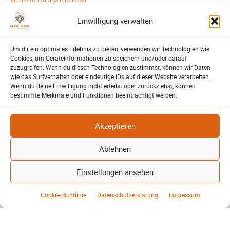
Aufenthaltsqualität
Patrick Reinisch-Fahrland
25. Juni 2026
-
Einwilligung verwalten
Hannover stellt 250.000 Euro Steuergeld für die Bodenkunst am
Raschplatz bereit. Weitere Kosten kommen hinzu. Prioritäten
Um dir ein optimales Erlebnis zu bieten, verwenden wir Technologien wie
richtig gesetzt?
Cookies, um Geräteinformationen zu speichern und/oder darauf
zuzugreifen. Wenn du diesen Technologien zustimmst, können wir Daten
Weiterlesen
wie das Surfverhalten oder eindeutige IDs auf dieser Website verarbeiten.
Wenn du deine Einwilligung nicht erteilst oder zurückziehst, können
bestimmte Merkmale und Funktionen beeinträchtigt werden.
Akzeptieren
Ablehnen
Einstellungen ansehen
Cookie-Richtlinie
Datenschutzerklärung
Impressum