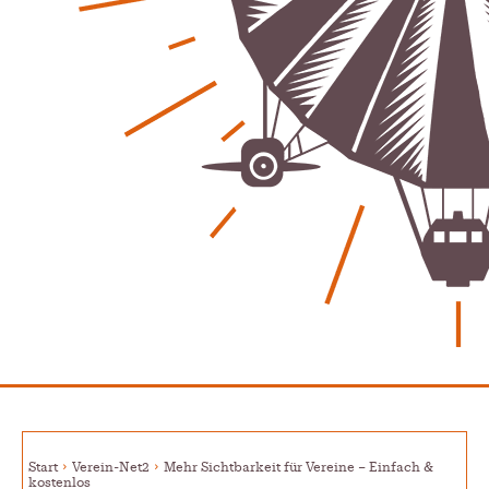
Energie & Umwelt
Klaut die Energiewende wirklich Natur?
Patrick Reinisch-Fahrland
-
16. Juni 2026
Erneuerbare stärken Kommunen finanziell
Patrick Reinisch-Fahrland
-
28. April 2026
Menschheit am Scheideweg?
Patrick Reinisch-Fahrland
-
20. März 2025
Energiehelden gesucht – Gemeinsam unabhängig
werden
Patrick Reinisch-Fahrland
-
17. Januar 2025
E-Mobilität und Automatisierung – Revolution oder
soziale Krise?
Patrick Reinisch-Fahrland
-
21. November 2024
Gesundheit & Ernährung
Pflegeheime in Gefahr? – Abrechnungsprobleme in der
Start
Verein-Net2
Mehr Sichtbarkeit für Vereine – Einfach &
Pflege
kostenlos