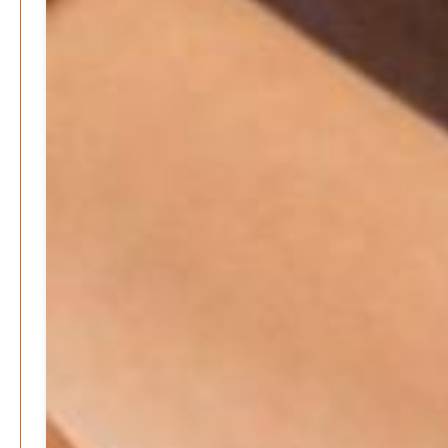
M. F. Klinger
21. Dezember 2025
-
Wirtschaft & Finanzen
Wer zahlt den Preis des Wohlstands? – Eine
unbequeme Wahrheit
Patrick Reinisch-Fahrland
8. April 2025
-
Wenn Arbeit nicht reicht – Deutschland und die stille
Krise
Patrick Reinisch-Fahrland
7. April 2025
-
Pflegeheime in Gefahr? – Abrechnungsprobleme in der
Pflege
Patrick Reinisch-Fahrland
16. Januar 2025
-
E-Mobilität und Automatisierung – Revolution oder
soziale Krise?
Patrick Reinisch-Fahrland
21. November 2024
-
EU – Getränkeverschluss – Verordnung als
Wirtschaftsmotor
Patrick Reinisch-Fahrland
12. November 2024
-