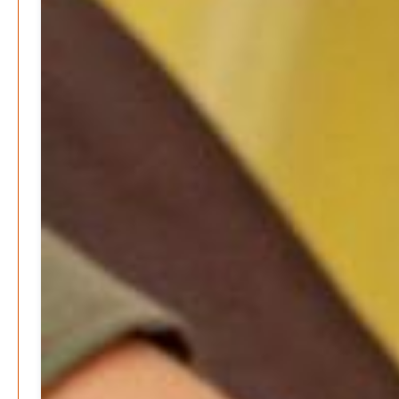
Patrick Reinisch-Fahrland
8. März 2024
-
Rudolf Archibald Reiss – Ein Sherlock Holmes im 20.
Jahrhundert?
Patrick Reinisch-Fahrland
7. März 2024
-
Kolumnen
Kunst, Kosten und Uringeruch – Hannovers
Aufenthaltsqualität
Patrick Reinisch-Fahrland
25. Juni 2026
-
Neue Verordnung – Sprudelwasser gilt als
klimaschädlich
Patrick Reinisch-Fahrland
26. März 2026
-
Warum ein Job heute nicht mehr automatisch ein
Leben finanziert
Patrick Reinisch-Fahrland
7. Januar 2026
-
Wenn der Staat versagt – Warum Bürger das Vertrauen
verlieren
M. F. Klinger
29. Dezember 2025
-
Ein Jahr voller Geschichten – Rückblick auf Be-
The.News 2025