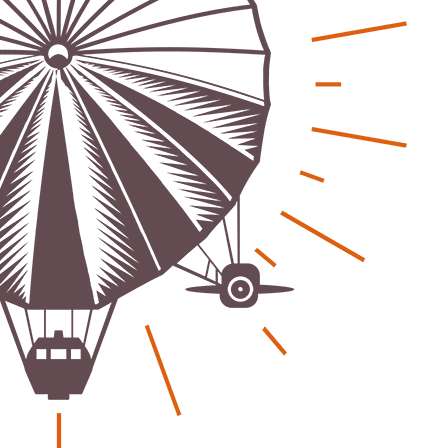
eber & Magazin
Bücher - Ecke
sten und Uringeruch –
Stephen Hawking – »Kurz
 Aufenthaltsqualität
große Fragen«
ch-Fahrland
25. Juni 2026
Patrick Reinisch-Fahrland
19. Nov
-
-
 Energiewende wirklich Natur?
Frieden stiften ist das n
ch-Fahrland
16. Juni 2026
Patrick Reinisch-Fahrland
13. Mär
-
-
are stärken Kommunen
Mond der vergessenen T
Patrick Reinisch-Fahrland
11. Mär
-
ch-Fahrland
28. April 2026
-
Passo Depression
Patrick Reinisch-Fahrland
8. März 
rdnung – Sprudelwasser gilt als
-
ädlich
Rudolf Archibald Reiss –
ch-Fahrland
26. März 2026
-
Holmes im 20. Jahrhunde
Patrick Reinisch-Fahrland
7. März 
 Poesie treffen Musik im
-
Kino
ch-Fahrland
12. März 2026
-
Kolumnen
gie & Umwelt
Kunst, Kosten und Uring