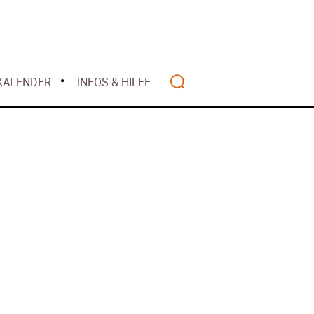
Mai 2026
alität
 2026
April 2026
lwasser gilt als
März 2026
z 2026
Februar 2026
ht mehr
KALENDER
INFOS & HILFE
Januar 2026
nanziert
r 2026
– Warum Bürger
Search
ten – Rückblick
anzen
Wohlstands? –
t
2025
 – Deutschland