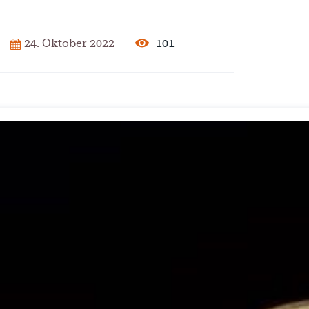
2025
101
24. Oktober 2022
der Pflege
ar 2025
isierung –
rise?
ember 2024
 – Verordnung
ember 2024