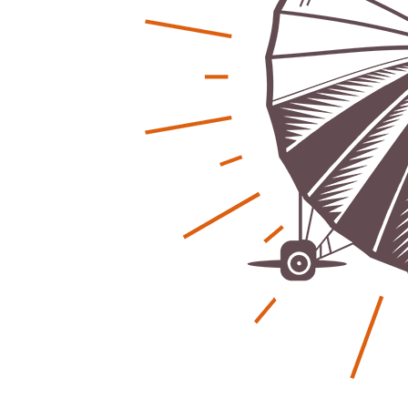
Regionales
Ratg
Bürgerjournalisten e.V. im Interview bei
Kunst, Ko
Trude Kuh
Hannovers
Trude-Kuh-Television
18. Juli 2026
Patrick Reinis
-
Bürgerbeteiligung – Fahrradstraße
Klaut die
Patrick Reinis
Feldstraße Lehrte
Patrick Reinisch-Fahrland
23. Juni 2026
-
Erneuerb
Was passiert, wenn keiner mehr berichtet
finanziell
Karolin Pilz
21. April 2026
Patrick Reinis
-
Wir bauen neu – und ihr seid Teil davon
Neue Vero
Karolin Pilz
22. März 2026
klimasch
-
Patrick Reinis
DGB lädt zur Debatte über
Sozialversicherung ein
Humor und
Patrick Reinisch-Fahrland
12. März 2026
Anderen 
-
Patrick Reinis
Vereins - Portal
Ener