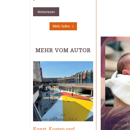
Weiterlesen
Mehr laden
MEHR VOM AUTOR
Zwischen den Zeilen – P.R.-F.
In Sehnde i
Das Angebot
Kunst, Kosten und