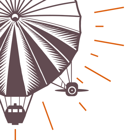
eber & Magazin
Bücher - Ecke
sten und Uringeruch –
Stephen Hawking – »Kurz
 Aufenthaltsqualität
große Fragen«
ch-Fahrland
25. Juni 2026
Patrick Reinisch-Fahrland
19. Nov
-
-
 Energiewende wirklich Natur?
Frieden stiften ist das n
ch-Fahrland
16. Juni 2026
Patrick Reinisch-Fahrland
13. Mär
-
-
are stärken Kommunen
Mond der vergessenen T
Patrick Reinisch-Fahrland
11. Mär
-
ch-Fahrland
28. April 2026
-
Passo Depression
Patrick Reinisch-Fahrland
8. März 
rdnung – Sprudelwasser gilt als
-
ädlich
Rudolf Archibald Reiss –
ch-Fahrland
26. März 2026
-
Holmes im 20. Jahrhunde
Patrick Reinisch-Fahrland
7. März 
 Poesie treffen Musik im
-
Kino
ch-Fahrland
12. März 2026
-
Kolumnen
gie & Umwelt
Kunst, Kosten und Uring