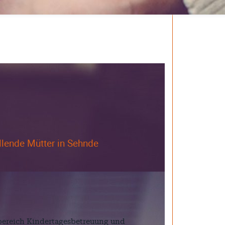
llende Mütter in Sehnde
hbereich Kindertagesbetreuung und