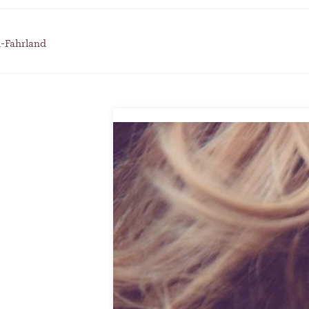
itscampus Balve
und die stille Krise
. September 2024
Patrick Reinisch-Fahrland
7. April 
-
 KRH – Lehrter Ratsmitglieder
Pflegeheime in Gefahr? –
h-Fahrland
t
Abrechnungsprobleme in 
ch-Fahrland
4. Juni 2024
-
Patrick Reinisch-Fahrland
16. Janu
-
räuterhexen erobern die TV-
E-Mobilität und Automat
rme
Revolution oder soziale K
ch-Fahrland
29. Mai 2024
-
Patrick Reinisch-Fahrland
21. Nov
-
 Gesundheitsausschuss in
EU – Getränkeverschluss
r
als Wirtschaftsmotor
4. Mai 2024
Patrick Reinisch-Fahrland
12. Nov
-