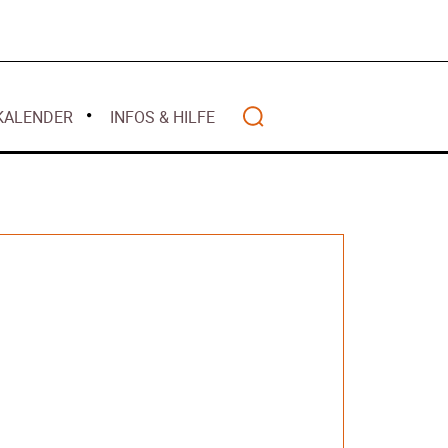
Mai 2026
alität
 2026
April 2026
lwasser gilt als
März 2026
z 2026
Februar 2026
ht mehr
KALENDER
INFOS & HILFE
Januar 2026
nanziert
r 2026
– Warum Bürger
Search
ten – Rückblick
anzen
Wohlstands? –
t
2025
 – Deutschland