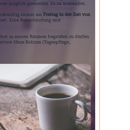
er möglich geworden. Es ist kostenfrei.
 zukünftig immer am
Freitag in der Zeit von
tatt. Eine Busanbindung und
gebot in seinen Räumen begrüßen zu dürfen.
Service-Haus Bolzum (Tagespflege,