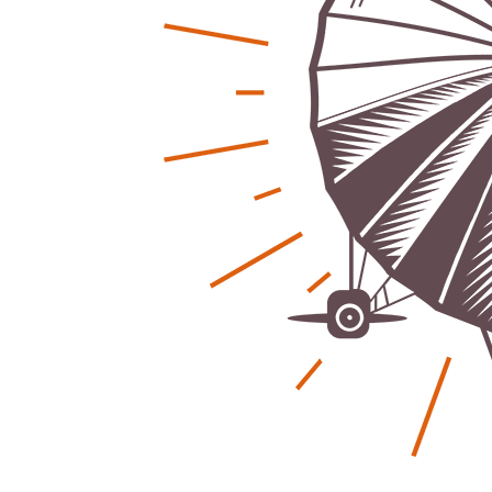
Regionales
Ratg
Bürgerjournalisten e.V. im Interview bei
Kunst, Ko
Trude Kuh
Hannovers
Trude-Kuh-Television
18. Juli 2026
Patrick Reinis
-
Bürgerbeteiligung – Fahrradstraße
Klaut die
Patrick Reinis
Feldstraße Lehrte
Patrick Reinisch-Fahrland
23. Juni 2026
-
Erneuerb
Was passiert, wenn keiner mehr berichtet
finanziell
Karolin Pilz
21. April 2026
Patrick Reinis
-
Wir bauen neu – und ihr seid Teil davon
Neue Vero
Karolin Pilz
22. März 2026
klimasch
-
Patrick Reinis
DGB lädt zur Debatte über
Sozialversicherung ein
Humor und
Patrick Reinisch-Fahrland
12. März 2026
Anderen 
-
Patrick Reinis
Vereins - Portal
Ener