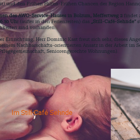
t) und den Frühen Hilfen-Frühen Chancen der Region Hannov
men des AWO-Service-Hauses in Bolzum, Meffertweg 2
findet
16.30 Uh
r (außer in den Ferienzeiten) das
„Still-Café-Sehnde“
s
hkeiten sind vorhanden.
der Einrichtung, Herr Dominic Kast freut sich sehr, dieses An
 seinem Nachbarschafts-orientierten Ansatz in der Arbeit im 
Pflegegemeinschaft, Seniorengerechte Wohnungen).
Im Still-Café Sehnde