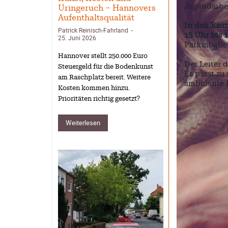
Jugendarbei
Uringeruch – Hannovers
Aufenthaltsqualität
In den Räu
Patrick Reinisch-Fahrland
-
15 Uhr bis 
25. Juni 2026
Parkmöglic
Hannover stellt 250.000 Euro
Der Leiter 
Steuergeld für die Bodenkunst
Es passt zu
am Raschplatz bereit. Weitere
ambulante 
Kosten kommen hinzu.
Prioritäten richtig gesetzt?
Weiterlesen