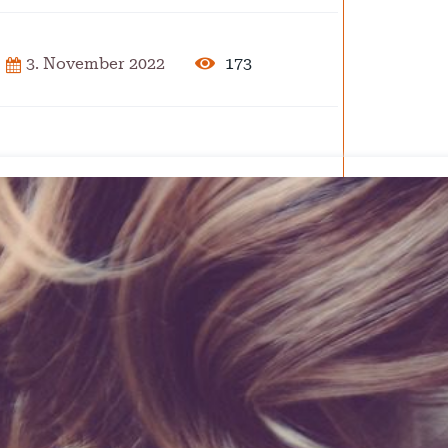
2025
173
3. November 2022
der Pflege
ar 2025
isierung –
rise?
ember 2024
 – Verordnung
ember 2024