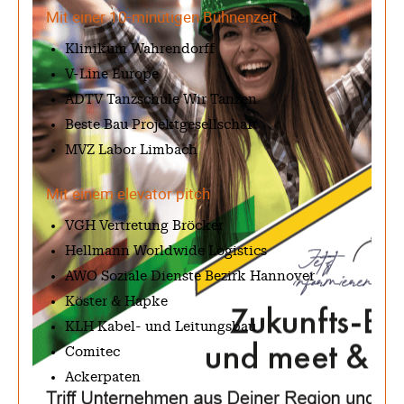
Mit einer 10-minütigen Bühnenzeit
Klinikum Wahrendorff
V-Line Europe
ADTV Tanzschule Wir Tanzen
Beste Bau Projektgesellschaft
MVZ Labor Limbach
Mit einem elevator pitch
VGH Vertretung Bröcker
Hellmann Worldwide Logistics
AWO Soziale Dienste Bezirk Hannover
Köster & Hapke
KLH Kabel- und Leitungsbau
Comitec
Ackerpaten