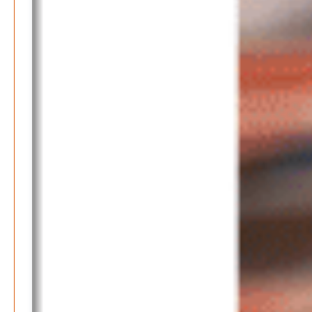
Be-The.News
Die Mitmach-Online-Zeitung
INFOS
NUTZUNGSBEDINGUNGEN
DATENSCHUTZ
IMPRESSUM
SPENDEN
KONTAKT
Archive
August 2026
Juli 2026
Juni 2026
Mai 2026
April 2026