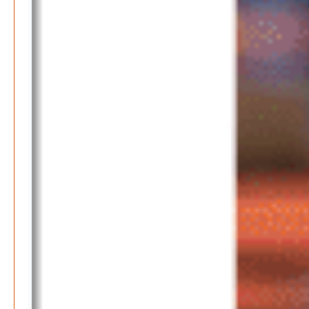
Jahrhundert?
Patrick Reinisch-Fahrland
7. März 2024
-
Kolumnen
Kunst, Kosten und Uringeruch – Hannovers
Aufenthaltsqualität
Patrick Reinisch-Fahrland
25. Juni 2026
-
Neue Verordnung – Sprudelwasser gilt als
klimaschädlich
Patrick Reinisch-Fahrland
26. März 2026
-
Warum ein Job heute nicht mehr automatisch ein
Leben finanziert
Patrick Reinisch-Fahrland
7. Januar 2026
-
Wenn der Staat versagt – Warum Bürger das Vertrauen
verlieren
M. F. Klinger
29. Dezember 2025
-
Ein Jahr voller Geschichten – Rückblick auf Be-
The.News 2025
M. F. Klinger
21. Dezember 2025
-