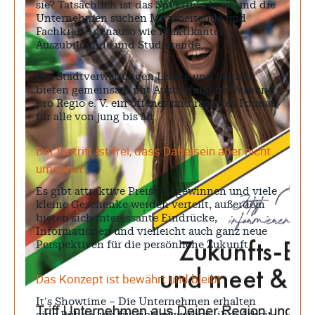
sie? Tatsächlich ist das Spektrum breit und die
Unternehmen suchen Mitarbeitende und
Fachkräfte genauso wie Praktikanten,
Auszubildende und Studierende.
Die Stadtverwaltungen Lehrte und Sehnde
bieten gemeinsam mit Ausbildung im Verbund
pro Regio e. V. ein offenes und rasantes Format
für alle von jung bis alt.
Der Eintritt ist frei, dass Dabeisein aber nicht
umsonst
Es gibt attraktive Preise zu gewinnen und viele
kleine Geschenke werden verteilt, außerdem
bieten sich interessante Eindrücke,
Informationen und vielleicht auch ganz neue
Perspektiven für die persönliche Zukunft.
Das Konzept ist bewährt und bleibt
It‘s Showtime – Die Unternehmen erhalten