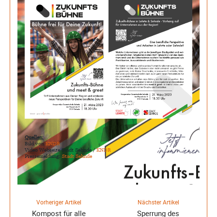
Quellen:
Bild von
KNDR
Video Webseite Stadt Sehnde /
KNDR
Pressemeldung:
Stadt Sehnde
Vorheriger Artikel
Nächster Artikel
Kompost für alle
Sperrung des