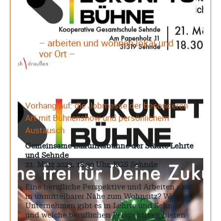
– arbeiten und wohnen lokal und
vor Ort –
Vorhang auf: die Jobmesse der besonderen
Art mit Bühnenshow und persönlichem
Austausch
Gemeinsame Zukunftsbühne der Städte Lehrte
und Sehnde
21. März 2023, 18.30 Uhr, KGS Sehnde
Eine berufliche Perspektive und Arbeiten ganz
in unmittelbarer Nähe zum Wohnsitz? Welche
Unternehmen gibt es in Lehrte und Sehnde
und welche beruflichen Perspektiven bieten