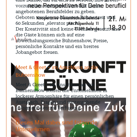
eine Bühne, um für sich zu werben, ihre Arbeit
vorzustellen und einen Einblick in die
angebotenen Berufsfelder zu geben.
Geboten werden 10 Minuten Bühnenzeit und
60 Sekunden „elevator pitch“.
Der Kreativität sind keine Grenzen gesetzt und
die Gäste können sich auf eine
abwechslungsreiche Bühnenshow, Preise,
persönliche Kontakte und ein breites
Jobangebot freuen.
Meet & Greet – im Anschluss an die
Bühnenshow
Meet & Greet – im Anschluss an die
Bühnenshow stehen die Unternehmen in
lockerer Atmosphäre für einen persönlichen
Austausch, Fragen und weitergehende
Informationen zur Verfügung.
Dieses Mal dabei sind folgende
Unternehmen