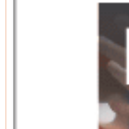
Klaut die Energiewende wirklich Natur?
Patrick Reinisch-Fahrland
-
16. Juni 2026
Erneuerbare stärken Kommunen finanziell
Patrick Reinisch-Fahrland
-
28. April 2026
Menschheit am Scheideweg?
Patrick Reinisch-Fahrland
-
20. März 2025
Energiehelden gesucht – Gemeinsam unabhängig
werden
Patrick Reinisch-Fahrland
-
17. Januar 2025
E-Mobilität und Automatisierung – Revolution oder
soziale Krise?
Patrick Reinisch-Fahrland
-
21. November 2024
Gesundheit & Ernährung
Pflegeheime in Gefahr? – Abrechnungsprobleme in der
Pflege
Patrick Reinisch-Fahrland
16. Januar 2025
-
Lehrter Delegation besucht Gesundheitscampus Balve