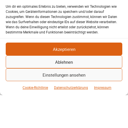
Stadt Lehrte: informiert über die geplante Fahrradstraße in der
Um dir ein optimales Erlebnis zu bieten, verwenden wir Technologien wie
Feldstraße. Bürger können Fragen stellen und Anregungen
Cookies, um Geräteinformationen zu speichern und/oder darauf
einbringen.
zuzugreifen. Wenn du diesen Technologien zustimmst, können wir Daten
wie das Surfverhalten oder eindeutige IDs auf dieser Website verarbeiten.
Wenn du deine Einwilligung nicht erteilst oder zurückziehst, können
Weiterlesen
bestimmte Merkmale und Funktionen beeinträchtigt werden.
Akzeptieren
Ablehnen
Einstellungen ansehen
Cookie-Richtlinie
Datenschutzerklärung
Impressum