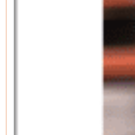
Wirtschaft & Finanzen
Wer zahlt den Preis des Wohlstands? – Eine
unbequeme Wahrheit
Patrick Reinisch-Fahrland
8. April 2025
-
Wenn Arbeit nicht reicht – Deutschland und die stille
Krise
Patrick Reinisch-Fahrland
7. April 2025
-
Pflegeheime in Gefahr? – Abrechnungsprobleme in der
Pflege
Patrick Reinisch-Fahrland
16. Januar 2025
-
E-Mobilität und Automatisierung – Revolution oder
soziale Krise?
Patrick Reinisch-Fahrland
21. November 2024
-
EU – Getränkeverschluss – Verordnung als
Wirtschaftsmotor
Patrick Reinisch-Fahrland
12. November 2024
-