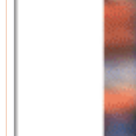
Redaktion
6. September 2024
-
Kritik an KRH – Lehrter Ratsmitglieder verhindert
Patrick Reinisch-Fahrland
4. Juni 2024
-
Lehrter Kräuterhexen erobern die TV-Bildschirme
Patrick Reinisch-Fahrland
29. Mai 2024
-
Kritik im Gesundheitsausschuss in Hannover
Redaktion
24. Mai 2024
-
Bücher - Ecke
Stephen Hawking – »Kurze Antworten auf große
Fragen«
Patrick Reinisch-Fahrland
19. November 2024
-
Frieden stiften ist das neue Glück
Patrick Reinisch-Fahrland
13. März 2024
-
Mond der vergessenen Träume
Patrick Reinisch-Fahrland
11. März 2024
-
Passo Depression
Patrick Reinisch-Fahrland
8. März 2024
-
Rudolf Archibald Reiss – Ein Sherlock Holmes im 20.