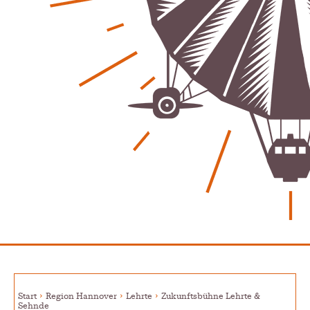
Regionales
Start
Region Hannover
Lehrte
Zukunftsbühne Lehrte &
Sehnde