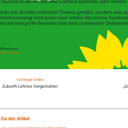
 Stadtratsfraktion und dem Vorstand sprechen, oder einfach 
icht nur aktuelle politische Themen gewälzt, sondern man sp
Gründonnerstag wird sicher auch wieder das Lehrter Kranken
uns auf eine große Resonanz und auch interessante Diskussio
s90DieGrünen
ehrter Grünen
Vorheriger Artikel
Zukunft Lehrtes mitgestalten
„G
ie den Artikel