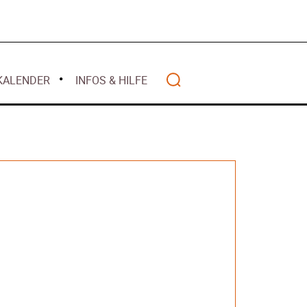
April 2026
alität
 2026
März 2026
lwasser gilt als
Februar 2026
z 2026
Januar 2026
ht mehr
KALENDER
INFOS & HILFE
Dezember 2025
nanziert
r 2026
– Warum Bürger
Search
ten – Rückblick
anzen
Wohlstands? –
t
2025
 – Deutschland