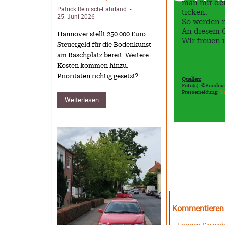
man mit der
Patrick Reinisch-Fahrland
-
ticken.
25. Juni 2026
So werden n
An diesem 
Hannover stellt 250.000 Euro
Wir freuen 
Steuergeld für die Bodenkunst
am Raschplatz bereit. Weitere
Kosten kommen hinzu.
Prioritäten richtig gesetzt?
Quellen:
Foto(s): ©Bündni
Pressemeldung:
L
Weiterlesen
Kommentieren S