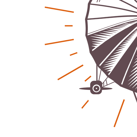
Regionales
Ratg
Bürgerjournalisten e.V. im Interview bei
Kunst, Ko
Trude Kuh
Hannovers
Trude-Kuh-Television
18. Juli 2026
Patrick Reinis
-
Bürgerbeteiligung – Fahrradstraße
Klaut die
Patrick Reinis
Feldstraße Lehrte
Patrick Reinisch-Fahrland
23. Juni 2026
-
Erneuerb
Was passiert, wenn keiner mehr berichtet
finanziell
Karolin Pilz
21. April 2026
Patrick Reinis
-
Wir bauen neu – und ihr seid Teil davon
Neue Vero
Karolin Pilz
22. März 2026
klimasch
-
Patrick Reinis
DGB lädt zur Debatte über
Sozialversicherung ein
Humor und
Patrick Reinisch-Fahrland
12. März 2026
Anderen 
-
Patrick Reinis
Vereins - Portal
Ener