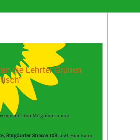
ten die Lehrter Grünen
tisch“
 wo sie mit den Mitgliedern und
te, Burgdorfer Strasse 10B
statt.Hier kann