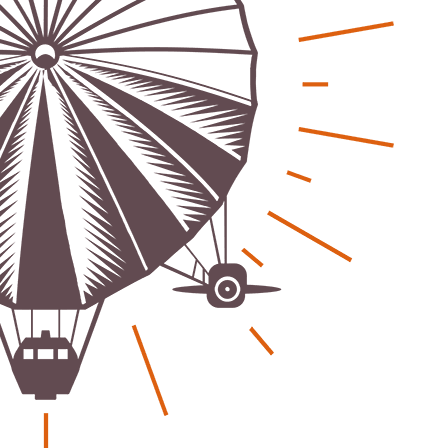
eber & Magazin
Bücher - Ecke
sten und Uringeruch –
Stephen Hawking – »Kurz
 Aufenthaltsqualität
große Fragen«
ch-Fahrland
25. Juni 2026
Patrick Reinisch-Fahrland
19. Nov
-
-
 Energiewende wirklich Natur?
Frieden stiften ist das n
ch-Fahrland
16. Juni 2026
Patrick Reinisch-Fahrland
13. Mär
-
-
are stärken Kommunen
Mond der vergessenen T
Patrick Reinisch-Fahrland
11. Mär
-
ch-Fahrland
28. April 2026
-
Passo Depression
Patrick Reinisch-Fahrland
8. März 
rdnung – Sprudelwasser gilt als
-
ädlich
Rudolf Archibald Reiss –
ch-Fahrland
26. März 2026
-
Holmes im 20. Jahrhunde
Patrick Reinisch-Fahrland
7. März 
 Poesie treffen Musik im
-
Kino
ch-Fahrland
12. März 2026
-
Kolumnen
gie & Umwelt
Kunst, Kosten und Uring