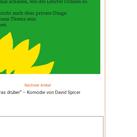
mal schauen, wie die Lehrter Grünen so
richt auch über private Dinge.
haus Thema sein.
nen.
Nächster Artikel
ras drüber“ – Komödie von David Spicer