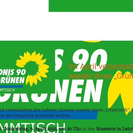
Im April veranstal
wieder ihren „Grün
il veranstalten die Lehrter Grünen wieder ihren „Grüntisch“,
ten ins Gespräch kommen wollen.
m
Donnerstag, 6. April 2023, um 20 Uhr
in der
Brasserie in Lehr