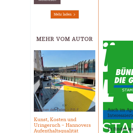
Mehr laden
MEHR VOM AUTOR
Zwischen den Zeilen – P.R.-F.
Auch im Apr
Interessier
Kunst, Kosten und
Uringeruch – Hannovers
Er findet a
Aufenthaltsqualität