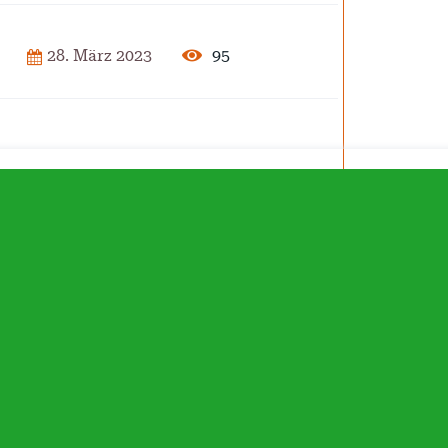
2025
95
28. März 2023
der Pflege
ar 2025
isierung –
rise?
ember 2024
 – Verordnung
ember 2024