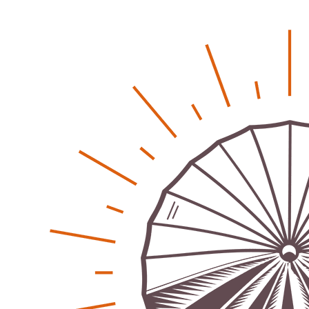
Kunst, Kosten und Uringeruch – Hannovers
Aufenthaltsqualität
Patrick Reinisch-Fahrland
25. Juni 2026
-
Klaut die Energiewende wirklich Natur?
Patrick Reinisch-Fahrland
16. Juni 2026
-
Erneuerbare stärken Kommunen finanziell
Patrick Reinisch-Fahrland
28. April 2026
-
Neue Verordnung – Sprudelwasser gilt als
klimaschädlich
Patrick Reinisch-Fahrland
26. März 2026
-
Humor und Poesie treffen Musik im Anderen Kino
Patrick Reinisch-Fahrland
12. März 2026
-
Energie & Umwelt
Klaut die Energiewende wirklich Natur?
Patrick Reinisch-Fahrland
-
16. Juni 2026
Erneuerbare stärken Kommunen finanziell
Patrick Reinisch-Fahrland
-
28. April 2026
Menschheit am Scheideweg?