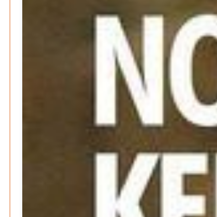
Kunst, Kosten und Uringeruch – Hannovers
Aufenthaltsqualität
Patrick Reinisch-Fahrland
25. Juni 2026
-
Neue Verordnung – Sprudelwasser gilt als
klimaschädlich
Patrick Reinisch-Fahrland
26. März 2026
-
Warum ein Job heute nicht mehr automatisch ein
Leben finanziert
Patrick Reinisch-Fahrland
7. Januar 2026
-
Wenn der Staat versagt – Warum Bürger das Vertrauen
verlieren
M. F. Klinger
29. Dezember 2025
-
Ein Jahr voller Geschichten – Rückblick auf Be-
The.News 2025
M. F. Klinger
21. Dezember 2025
-
Wirtschaft & Finanzen
Wer zahlt den Preis des Wohlstands? – Eine
unbequeme Wahrheit