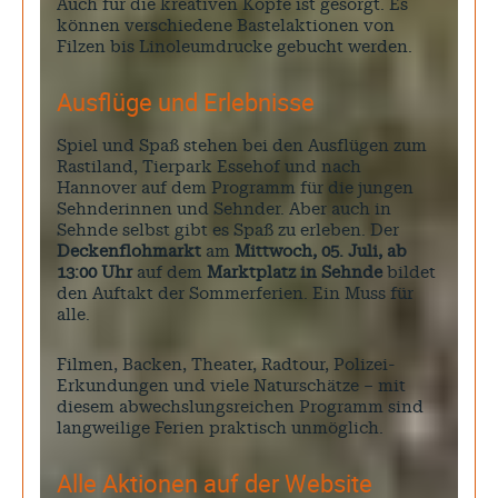
Auch für die kreativen Köpfe ist gesorgt. Es
können verschiedene Bastelaktionen von
Filzen bis Linoleumdrucke gebucht werden.
Ausflüge und Erlebnisse
Spiel und Spaß stehen bei den Ausflügen zum
Rastiland, Tierpark Essehof und nach
Hannover auf dem Programm für die jungen
Sehnderinnen und Sehnder. Aber auch in
Sehnde selbst gibt es Spaß zu erleben. Der
Deckenflohmarkt
am
Mittwoch, 05. Juli, ab
13:00 Uhr
auf dem
Marktplatz in Sehnde
bildet
den Auftakt der Sommerferien. Ein Muss für
alle.
Filmen, Backen, Theater, Radtour, Polizei-
Erkundungen und viele Naturschätze – mit
diesem abwechslungsreichen Programm sind
langweilige Ferien praktisch unmöglich.
Alle Aktionen auf der Website