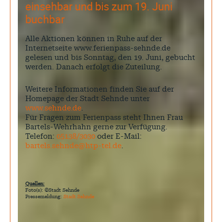
einsehbar und bis zum 19. Juni
buchbar
Alle Aktionen können in Ruhe auf der
Internetseite www.ferienpass-sehnde.de
gelesen und bis Sonntag, den 19. Juni, gebucht
werden. Danach erfolgt die Zuteilung.
Weitere Informationen finden Sie auf der
Homepage der Stadt Sehnde unter
www.sehnde.de
.
Für Fragen zum Ferienpass steht Ihnen Frau
Bartels-Wehrhahn gerne zur Verfügung.
Telefon:
05138/3030
oder E-Mail:
bartels.sehnde@htp-tel.de
.
Quellen:
Foto(s): ©Stadt Sehnde
Pressemeldung:
Stadt Sehnde