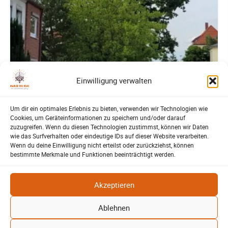
Einwilligung verwalten
Um dir ein optimales Erlebnis zu bieten, verwenden wir Technologien wie
Cookies, um Geräteinformationen zu speichern und/oder darauf
zuzugreifen. Wenn du diesen Technologien zustimmst, können wir Daten
wie das Surfverhalten oder eindeutige IDs auf dieser Website verarbeiten.
Wenn du deine Einwilligung nicht erteilst oder zurückziehst, können
bestimmte Merkmale und Funktionen beeinträchtigt werden.
Lehrte
Bürgerbeteiligung – Fahrradstraße Feldstraße
Akzeptieren
Lehrte
Patrick Reinisch-Fahrland
23. Juni 2026
-
Ablehnen
Stadt Lehrte: informiert über die geplante Fahrradstraße in der
Feldstraße. Bürger können Fragen stellen und Anregungen