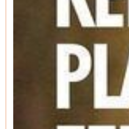
Patrick Reinisch-Fahrland
8. April 2025
-
Wenn Arbeit nicht reicht – Deutschland und die stille
Krise
Patrick Reinisch-Fahrland
7. April 2025
-
Pflegeheime in Gefahr? – Abrechnungsprobleme in der
Pflege
Patrick Reinisch-Fahrland
16. Januar 2025
-
E-Mobilität und Automatisierung – Revolution oder
soziale Krise?
Patrick Reinisch-Fahrland
21. November 2024
-
EU – Getränkeverschluss – Verordnung als
Wirtschaftsmotor
Patrick Reinisch-Fahrland
12. November 2024
-
Be-The.News
Die Mitmach-Online-Zeitung
INFORMATIONEN
NUTZUNGSBEDINGUNGEN
DATENSCHUTZ