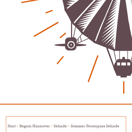
Patrick Reinisch-Fahrland
-
20. März 2025
Energiehelden gesucht – Gemeinsam unabhängig
werden
Patrick Reinisch-Fahrland
-
17. Januar 2025
E-Mobilität und Automatisierung – Revolution oder
soziale Krise?
Patrick Reinisch-Fahrland
-
21. November 2024
Gesundheit & Ernährung
Pflegeheime in Gefahr? – Abrechnungsprobleme in der
Pflege
Patrick Reinisch-Fahrland
16. Januar 2025
-
Lehrter Delegation besucht Gesundheitscampus Balve
Redaktion
6. September 2024
-
Kritik an KRH – Lehrter Ratsmitglieder verhindert
Patrick Reinisch-Fahrland
4. Juni 2024
-
Lehrter Kräuterhexen erobern die TV-Bildschirme
Patrick Reinisch-Fahrland
29. Mai 2024
-
Start
Region Hannover
Sehnde
Sommer-Ferienpass Sehnde
Kritik im Gesundheitsausschuss in Hannover