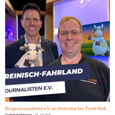
Lehrte
Bürgerjournalisten e.V. im Interview bei Trude Kuh
Trude-Kuh-Television
18. Juli 2026
-