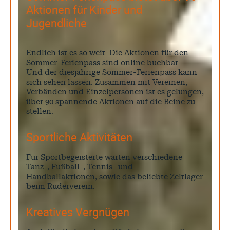
Aktionen für Kinder und
Jugendliche
Endlich ist es so weit. Die Aktionen für den
Sommer-Ferienpass sind online buchbar.
Und der diesjährige Sommer-Ferienpass kann
sich sehen lassen. Zusammen mit Vereinen,
Verbänden und Einzelpersonen ist es gelungen,
über 90 spannende Aktionen auf die Beine zu
stellen.
Sportliche Aktivitäten
Für Sportbegeisterte warten verschiedene
Tanz-, Fußball-, Tennis- und
Handballaktionen, sowie das beliebte Zeltlager
beim Ruderverein.
Kreatives Vergnügen