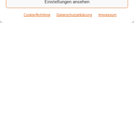
Einstellungen ansehen
einbringen.
Cookie-Richtlinie
Datenschutzerklärung
Impressum
Weiterlesen
Mehr laden
MEHR VOM AUTOR