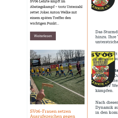
SV06 Lehrte ämpft im
Abstiegskampf – trotz Unterzahl
rettet Joker Anton Welke mit
einem späten Treffer den
wichtigen Punkt…
Das Sturmdu
Weiterlesen
hinzu. Ihre
unterstrich
Der Auftrit
Form, die a
Das
nächste
Wettmar
. D
Stärke unter
Der TSV We
kämpfen.
SV-06
Nach diesem
Dynamik auf
SV06-Frauen setzen
in den kom
Ausrufezeichen gegen