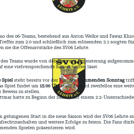
o des 06-Teams, bestehend aus Anton Welke und Fawaz Khiro,
 Treffer zum 2:0 und schließlich zum erlösenden 3:1 sorgten f
en sie die Offensivstärke des SV06 Lehrte.
t des Teams wurde von den Fans mit Begeisterung aufgenommen.
uf eine vielversprechende Saison hoffen lässt.
 Spiel
steht bereits vor der Tür: Am
kommenden Sonntag
trif
as Spiel findet um
15:00 Uhr
statt. Es wird zweifellos eine wei
 Beweis zu stellen.
ttmar hatte zu Beginn der Saison mit einem 2:2-Unentschie
 gelungenen Start in die neue Saison wird der SV06 Lehrte sic
rechtzuerhalten und weitere Erfolge zu feiern. Die Fans dürf
menden Spielen präsentieren wird.