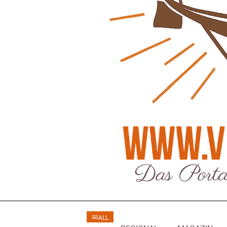
Regionales
Ratg
Bürgerjournalisten e.V. im Interview bei
Kunst, Ko
Trude Kuh
Hannovers
Trude-Kuh-Television
18. Juli 2026
Patrick Reinis
-
Bürgerbeteiligung – Fahrradstraße
Klaut die
Patrick Reinis
Feldstraße Lehrte
Patrick Reinisch-Fahrland
23. Juni 2026
-
Erneuerb
Was passiert, wenn keiner mehr berichtet
finanziell
Karolin Pilz
21. April 2026
Patrick Reinis
-
Wir bauen neu – und ihr seid Teil davon
Neue Vero
Karolin Pilz
22. März 2026
klimasch
-
Patrick Reinis
DGB lädt zur Debatte über
Sozialversicherung ein
Humor und
Patrick Reinisch-Fahrland
12. März 2026
Anderen 
-
Patrick Reinis
Vereins - Portal
Ener
ALL