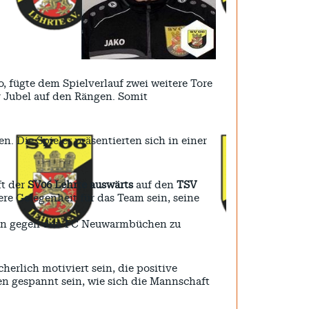
 fügte dem Spielverlauf zwei weitere Tore
ür Jubel auf den Rängen. Somit
 Die Spieler präsentierten sich in einer
ft der
SV06 Lehrte
auswärts
auf den
TSV
tere Gelegenheit für das Team sein, seine
den gegen den FC Neuwarmbüchen zu
herlich motiviert sein, die positive
en gespannt sein, wie sich die Mannschaft