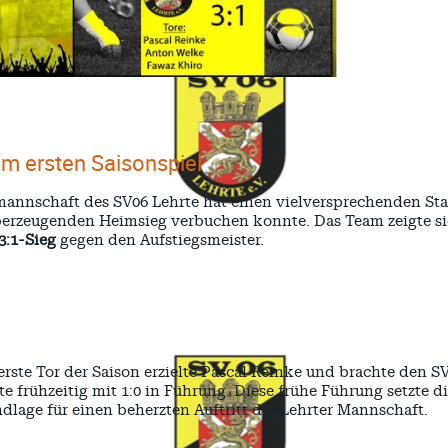
 im ersten Saisonspiel
annschaft des SV06 Lehrte hat einen vielversprechenden Star
berzeugenden Heimsieg verbuchen konnte. Das Team zeigte sic
3:1-Sieg
gegen den Aufstiegsmeister.
erste Tor der Saison erzielte Pascal Reinke und brachte den S
te frühzeitig mit 1:0 in Führung. Diese frühe Führung setzte d
dlage für einen beherzten Auftritt der Lehrter Mannschaft.