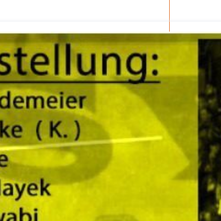
2025
der Pflege
ar 2025
isierung –
rise?
ember 2024
 – Verordnung
ember 2024