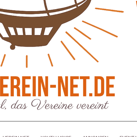
eber & Magazin
Bücher - Ecke
sten und Uringeruch –
Stephen Hawking – »Kurz
 Aufenthaltsqualität
große Fragen«
ch-Fahrland
25. Juni 2026
Patrick Reinisch-Fahrland
19. Nov
-
-
 Energiewende wirklich Natur?
Frieden stiften ist das n
ch-Fahrland
16. Juni 2026
Patrick Reinisch-Fahrland
13. Mär
-
-
are stärken Kommunen
Mond der vergessenen T
Patrick Reinisch-Fahrland
11. Mär
-
ch-Fahrland
28. April 2026
-
Passo Depression
Patrick Reinisch-Fahrland
8. März 
rdnung – Sprudelwasser gilt als
-
ädlich
Rudolf Archibald Reiss –
ch-Fahrland
26. März 2026
-
Holmes im 20. Jahrhunde
Patrick Reinisch-Fahrland
7. März 
 Poesie treffen Musik im
-
Kino
ch-Fahrland
12. März 2026
-
Kolumnen
gie & Umwelt
Kunst, Kosten und Uring