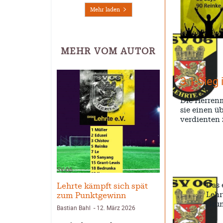
Mehr laden
MEHR VOM AUTOR
3:1-Sieg
Die Herrenm
sie einen ü
verdienten
SV-06
Das 
Lehrte kämpft sich spät
Lehr
zum Punktgewinn
Grun
Bastian Bahl
12. März 2026
-