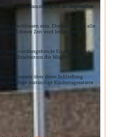
gen Personalversammlung am
20. September
trieb geschlossen sein. Ebenso werden alle
ährend dieser Zeit wird leider kein
 für diese vorübergehende Einschränkung.
n und Mitarbeitern die Möglichkeit zu
 wurden bereits über diese Schließung
die jeweilige zuständige Kindertagesstätte