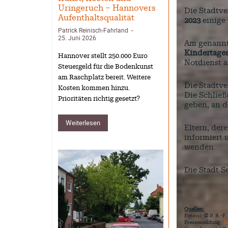
Uringeruch – Hannovers
Die Stadtv
Aufenthaltsqualität
2023
einige
Patrick Reinisch-Fahrland
-
25. Juni 2026
Am genannt
Kindertages
Hannover stellt 250.000 Euro
Notdienst 
Steuergeld für die Bodenkunst
am Raschplatz bereit. Weitere
Die Stadtve
Kosten kommen hinzu.
Die Schließ
Prioritäten richtig gesetzt?
geben, an 
Weiterlesen
Eltern, der
informiert 
wenden.
Die Stadt S
Quellen:
Foto(s): © P. R.-F.
Pressemeldung:
S