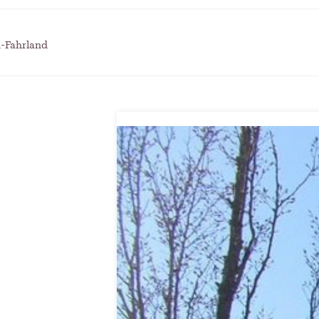
itscampus Balve
und die stille Krise
. September 2024
Patrick Reinisch-Fahrland
7. April 
-
 KRH – Lehrter Ratsmitglieder
Pflegeheime in Gefahr? –
h-Fahrland
t
Abrechnungsprobleme in 
ch-Fahrland
4. Juni 2024
-
Patrick Reinisch-Fahrland
16. Janu
-
räuterhexen erobern die TV-
E-Mobilität und Automat
rme
Revolution oder soziale K
ch-Fahrland
29. Mai 2024
-
Patrick Reinisch-Fahrland
21. Nov
-
 Gesundheitsausschuss in
EU – Getränkeverschluss
r
als Wirtschaftsmotor
4. Mai 2024
Patrick Reinisch-Fahrland
12. Nov
-