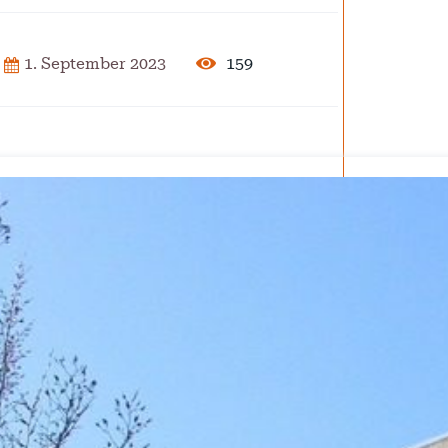
2025
159
1. September 2023
der Pflege
ar 2025
isierung –
rise?
ember 2024
 – Verordnung
ember 2024