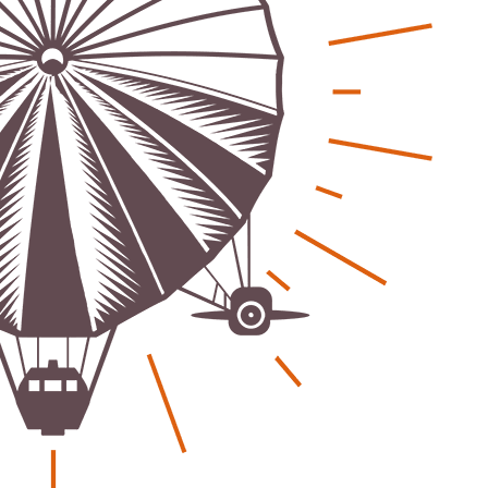
eber & Magazin
Bücher - Ecke
sten und Uringeruch –
Stephen Hawking – »Kurz
 Aufenthaltsqualität
große Fragen«
ch-Fahrland
25. Juni 2026
Patrick Reinisch-Fahrland
19. Nov
-
-
 Energiewende wirklich Natur?
Frieden stiften ist das n
ch-Fahrland
16. Juni 2026
Patrick Reinisch-Fahrland
13. Mär
-
-
are stärken Kommunen
Mond der vergessenen T
Patrick Reinisch-Fahrland
11. Mär
-
ch-Fahrland
28. April 2026
-
Passo Depression
Patrick Reinisch-Fahrland
8. März 
rdnung – Sprudelwasser gilt als
-
ädlich
Rudolf Archibald Reiss –
ch-Fahrland
26. März 2026
-
Holmes im 20. Jahrhunde
Patrick Reinisch-Fahrland
7. März 
 Poesie treffen Musik im
-
Kino
ch-Fahrland
12. März 2026
-
Kolumnen
gie & Umwelt
Kunst, Kosten und Uring