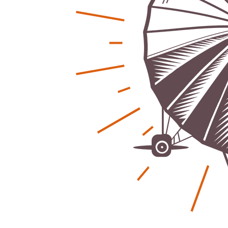
Regionales
Ratg
Bürgerjournalisten e.V. im Interview bei
Kunst, Ko
Trude Kuh
Hannovers
Trude-Kuh-Television
18. Juli 2026
Patrick Reinis
-
Bürgerbeteiligung – Fahrradstraße
Klaut die
Patrick Reinis
Feldstraße Lehrte
Patrick Reinisch-Fahrland
23. Juni 2026
-
Erneuerb
Was passiert, wenn keiner mehr berichtet
finanziell
Karolin Pilz
21. April 2026
Patrick Reinis
-
Wir bauen neu – und ihr seid Teil davon
Neue Vero
Karolin Pilz
22. März 2026
klimasch
-
Patrick Reinis
DGB lädt zur Debatte über
Sozialversicherung ein
Humor und
Patrick Reinisch-Fahrland
12. März 2026
Anderen 
-
Patrick Reinis
Vereins - Portal
Ener