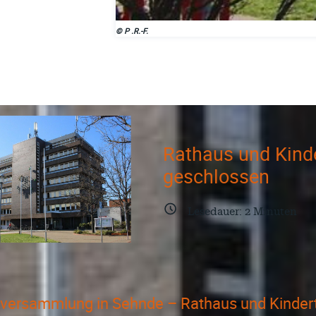
© P .R.-F.
Rathaus und Kind
geschlossen
Lesedauer:
2
Minuten
versammlung in Sehnde – Rathaus und Kindert