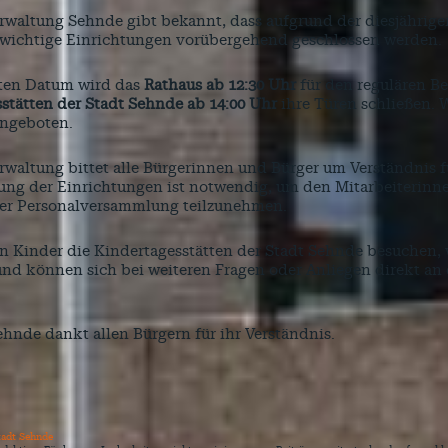
erwaltung Sehnde gibt bekannt, dass aufgrund der diesjähri
 wichtige Einrichtungen vorübergehend geschlossen werden.
en Datum wird das
Rathaus ab 12:30 Uhr
für den regulären Be
stätten der Stadt Sehnde ab 14:00 Uhr
ihre Türen schließen. W
angeboten.
rwaltung bittet alle Bürgerinnen und Bürger um Verständnis
ung der Einrichtungen ist notwendig, um den Mitarbeiterinne
der Personalversammlung teilzunehmen.
en Kinder die Kindertagesstätten der Stadt Sehnde besuchen,
und können sich bei weiteren Fragen oder Anliegen direkt an 
ehnde dankt allen Bürgern für ihr Verständnis.
tadt Sehnde