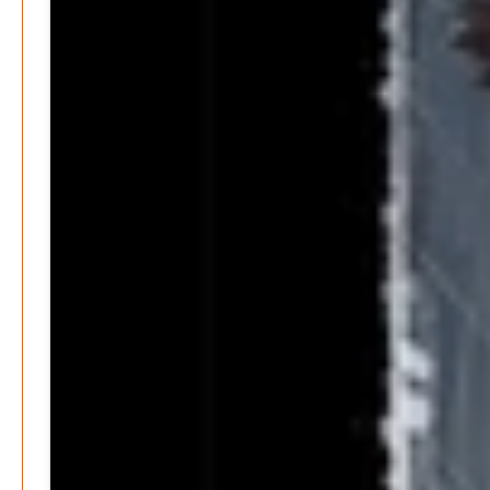
Kunst, Kosten und Uringeruch – Hannovers
Aufenthaltsqualität
Patrick Reinisch-Fahrland
25. Juni 2026
-
Neue Verordnung – Sprudelwasser gilt als
klimaschädlich
Patrick Reinisch-Fahrland
26. März 2026
-
Warum ein Job heute nicht mehr automatisch ein
Leben finanziert
Patrick Reinisch-Fahrland
7. Januar 2026
-
Wenn der Staat versagt – Warum Bürger das Vertrauen
verlieren
M. F. Klinger
29. Dezember 2025
-
Ein Jahr voller Geschichten – Rückblick auf Be-
The.News 2025
M. F. Klinger
21. Dezember 2025
-
Wirtschaft & Finanzen