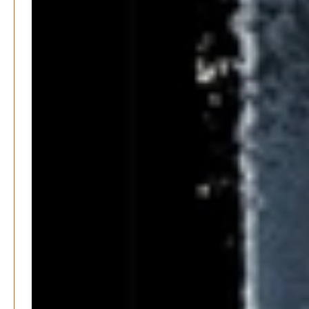
Patrick Reinisch-Fahrland
-
28. April 2026
Menschheit am Scheideweg?
Patrick Reinisch-Fahrland
-
20. März 2025
Energiehelden gesucht – Gemeinsam unabhängig
werden
Patrick Reinisch-Fahrland
-
17. Januar 2025
E-Mobilität und Automatisierung – Revolution oder
soziale Krise?
Patrick Reinisch-Fahrland
-
21. November 2024
Gesundheit & Ernährung
Pflegeheime in Gefahr? – Abrechnungsprobleme in der
Pflege
Patrick Reinisch-Fahrland
16. Januar 2025
-
Lehrter Delegation besucht Gesundheitscampus Balve
Redaktion
6. September 2024
-
Kritik an KRH – Lehrter Ratsmitglieder verhindert
Patrick Reinisch-Fahrland
4. Juni 2024
-
Lehrter Kräuterhexen erobern die TV-Bildschirme
Patrick Reinisch-Fahrland
29. Mai 2024
-