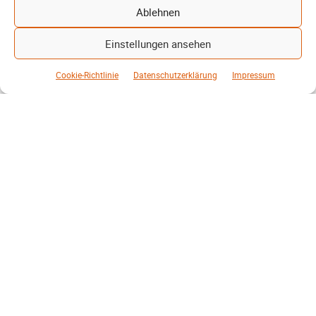
Ablehnen
Lehrte kämpft sich spät zum Punktgewinn
Bastian Bahl
12. März 2026
Einstellungen ansehen
-
SV06 Lehrte ämpft im Abstiegskampf – trotz Unterzahl rettet
Cookie-Richtlinie
Datenschutzerklärung
Impressum
Joker Anton Welke mit einem späten Treffer den wichtigen
Punkt…
Weiterlesen