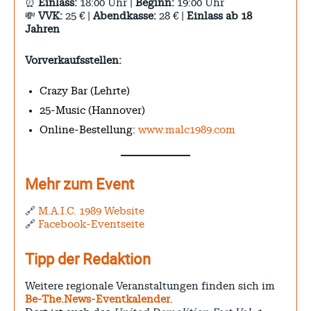
⏰
Einlass:
18:00 Uhr |
Beginn:
19:00 Uhr
💸
VVK:
25 € |
Abendkasse:
28 € |
Einlass ab 18
Jahren
Vorverkaufsstellen:
Crazy Bar (Lehrte)
25-Music (Hannover)
Online-Bestellung:
www.malc1989.com
Mehr zum Event
🔗
M.A.I.C. 1989 Website
🔗
Facebook-Eventseite
Tipp der Redaktion
Weitere regionale Veranstaltungen finden sich im
Be-The.News-Eventkalender
.