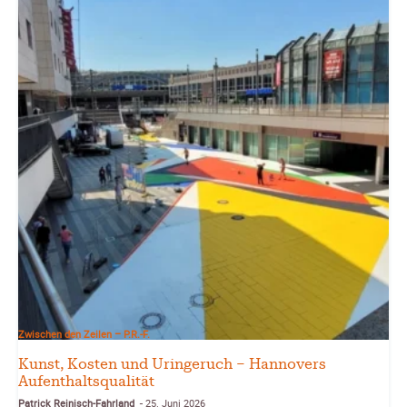
Zwischen den Zeilen – P.R.-F.
Kunst, Kosten und Uringeruch – Hannovers
Aufenthaltsqualität
Patrick Reinisch-Fahrland
25. Juni 2026
-