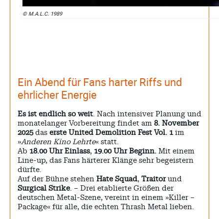
© M.A.L.C. 1989
Ein Abend für Fans harter Riffs und
ehrlicher Energie
Es ist endlich so weit
. Nach intensiver Planung und
monatelanger Vorbereitung findet am
8. November
2025
das
erste United Demolition Fest Vol. 1
im
»
Anderen Kino Lehrte
« statt.
Ab
18.00 Uhr Einlass
,
19.00 Uhr Beginn.
Mit einem
Line-up, das Fans härterer Klänge sehr begeistern
dürfte.
Auf der Bühne stehen
Hate Squad
,
Traitor
und
Surgical Strike
. – Drei etablierte Größen der
deutschen Metal-Szene, vereint in einem »Killer –
Package« für alle, die echten Thrash Metal lieben.