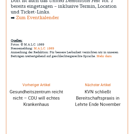
Dort ist auch das
United Demolition Fest Vol. 1
bereits eingetragen – inklusive Termin, Location
und Ticket-Links.
➡️
Zum Eventkalender
Quellen:
Fotos: © M.A.L.C. 1989
Pressemeldung:
M.A.L.C. 1989
Anmerkung der Redaktion: Für bessere Lesbarkeit verzichten wir in unseren
Beiträgen weitestgehend auf geschlechtergerechte Sprache.
Mehr dazu
Vorheriger Artikel
Nächster Artikel
Gesundheitszentrum reicht
KVN schließt
nicht – CDU will echtes
Bereitschaftspraxis in
Krankenhaus
Lehrte Ende November