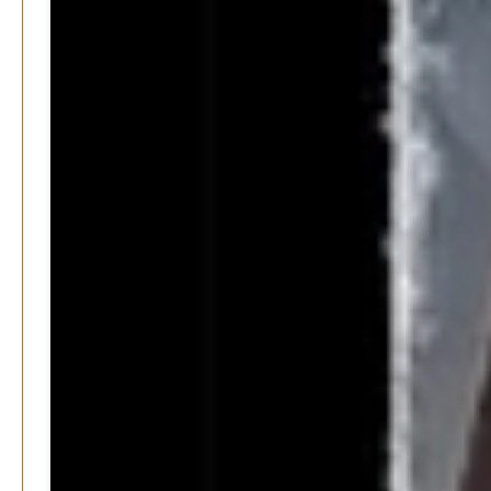
Wer zahlt den Preis des Wohlstands? – Eine
unbequeme Wahrheit
Patrick Reinisch-Fahrland
8. April 2025
-
Wenn Arbeit nicht reicht – Deutschland und die stille
Krise
Patrick Reinisch-Fahrland
7. April 2025
-
Pflegeheime in Gefahr? – Abrechnungsprobleme in der
Pflege
Patrick Reinisch-Fahrland
16. Januar 2025
-
E-Mobilität und Automatisierung – Revolution oder
soziale Krise?
Patrick Reinisch-Fahrland
21. November 2024
-
EU – Getränkeverschluss – Verordnung als
Wirtschaftsmotor
Patrick Reinisch-Fahrland
12. November 2024
-
Be-The.News
Die Mitmach-Online-Zeitung
INFORMATIONEN
NUTZUNGSBEDINGUNGEN