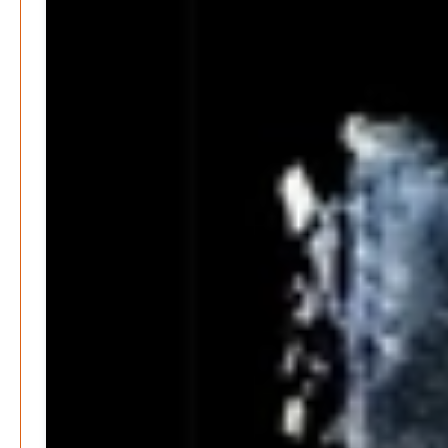
Kunst, Kosten und Uringeruch – Hannovers
Aufenthaltsqualität
Patrick Reinisch-Fahrland
25. Juni 2026
-
Klaut die Energiewende wirklich Natur?
Patrick Reinisch-Fahrland
16. Juni 2026
-
Erneuerbare stärken Kommunen finanziell
Patrick Reinisch-Fahrland
28. April 2026
-
Neue Verordnung – Sprudelwasser gilt als
klimaschädlich
Patrick Reinisch-Fahrland
26. März 2026
-
Humor und Poesie treffen Musik im Anderen Kino
Patrick Reinisch-Fahrland
12. März 2026
-
Energie & Umwelt
Klaut die Energiewende wirklich Natur?
Patrick Reinisch-Fahrland
-
16. Juni 2026
Erneuerbare stärken Kommunen finanziell