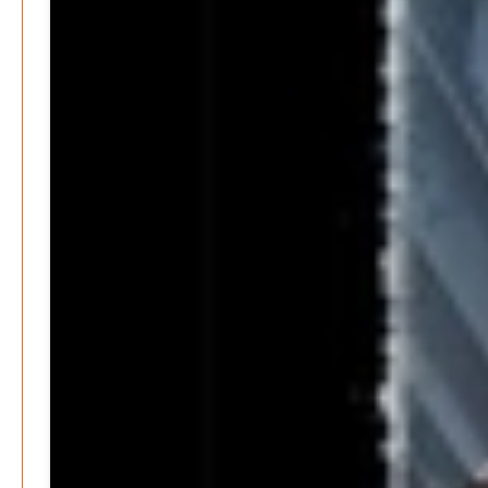
Kritik im Gesundheitsausschuss in Hannover
Redaktion
24. Mai 2024
-
Bücher - Ecke
Stephen Hawking – »Kurze Antworten auf große
Fragen«
Patrick Reinisch-Fahrland
19. November 2024
-
Frieden stiften ist das neue Glück
Patrick Reinisch-Fahrland
13. März 2024
-
Mond der vergessenen Träume
Patrick Reinisch-Fahrland
11. März 2024
-
Passo Depression
Patrick Reinisch-Fahrland
8. März 2024
-
Rudolf Archibald Reiss – Ein Sherlock Holmes im 20.
Jahrhundert?
Patrick Reinisch-Fahrland
7. März 2024
-
Kolumnen