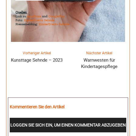
Quellen:
Link zu
AppStore
und
GooglePlay
Foto:
KinderEvents Sehnde
Pressemeldung:
KinderEvents Sehnde
Vorheriger Artikel
Nächster Artikel
Kunsttage Sehnde – 2023
Warnwesten für
Kindertagespflege
Kommentieren Sie den Artikel
LOGGEN SIE SICH EIN, UM EINEN KOMMENTAR ABZUGEBEN