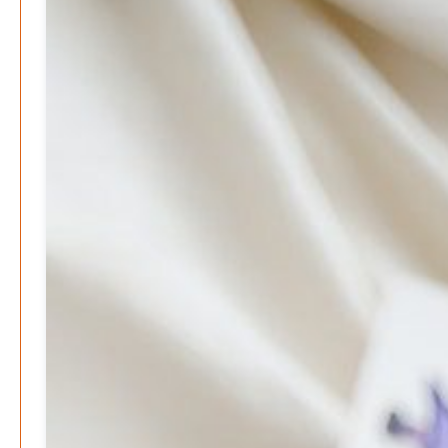
Wirtschaft & Finanzen
Wer zahlt den Preis des Wohlstands? – Eine
unbequeme Wahrheit
Patrick Reinisch-Fahrland
8. April 2025
-
Wenn Arbeit nicht reicht – Deutschland und die stille
Krise
Patrick Reinisch-Fahrland
7. April 2025
-
Pflegeheime in Gefahr? – Abrechnungsprobleme in der
Pflege
Patrick Reinisch-Fahrland
16. Januar 2025
-
E-Mobilität und Automatisierung – Revolution oder
soziale Krise?
Patrick Reinisch-Fahrland
21. November 2024
-
EU – Getränkeverschluss – Verordnung als
Wirtschaftsmotor
Patrick Reinisch-Fahrland
12. November 2024
-
Be-The.News