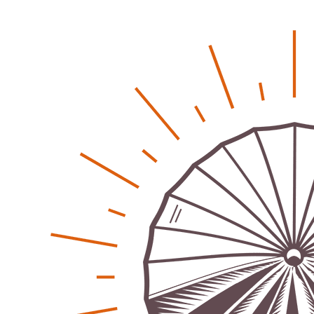
Klaut die Energiewende wirklich Natur?
Patrick Reinisch-Fahrland
-
16. Juni 2026
Erneuerbare stärken Kommunen finanziell
Patrick Reinisch-Fahrland
-
28. April 2026
Menschheit am Scheideweg?
Patrick Reinisch-Fahrland
-
20. März 2025
Energiehelden gesucht – Gemeinsam unabhängig
werden
Patrick Reinisch-Fahrland
-
17. Januar 2025
E-Mobilität und Automatisierung – Revolution oder
soziale Krise?
Patrick Reinisch-Fahrland
-
21. November 2024
Gesundheit & Ernährung
Pflegeheime in Gefahr? – Abrechnungsprobleme in der
Pflege
Patrick Reinisch-Fahrland
16. Januar 2025
-
Lehrter Delegation besucht Gesundheitscampus Balve
Redaktion
6. September 2024
-