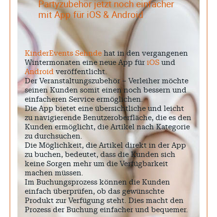
Partyzubehör jetzt noch einfacher
mit App für
iOS
&
Android
KinderEvents Sehnde
hat in den vergangenen
Wintermonaten eine neue App für
iOS
und
Android
veröffentlicht.
Der Veranstaltungszubehör – Verleiher möchte
seinen Kunden somit einen noch bessern und
einfacheren Service ermöglichen.
Die App bietet eine übersichtliche und leicht
zu navigierende Benutzeroberfläche, die es den
Kunden ermöglicht, die Artikel nach Kategorie
zu durchsuchen.
Die Möglichkeit, die Artikel direkt in der App
zu buchen, bedeutet, dass die Kunden sich
keine Sorgen mehr um die Verfügbarkeit
machen müssen.
Im Buchungsprozess können die Kunden
einfach überprüfen, ob das gewünschte
Produkt zur Verfügung steht. Dies macht den
Prozess der Buchung einfacher und bequemer.