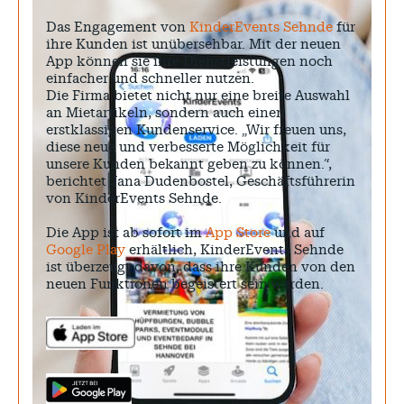
Das Engagement von
KinderEvents Sehnde
für
ihre Kunden ist unübersehbar. Mit der neuen
App können sie ihre Dienstleistungen noch
einfacher und schneller nutzen.
Die Firma bietet nicht nur eine breite Auswahl
an Mietartikeln, sondern auch einen
erstklassigen Kundenservice. „Wir freuen uns,
diese neue und verbesserte Möglichkeit für
unsere Kunden bekannt geben zu können.“,
berichtet Jana Dudenbostel, Geschäftsführerin
von KinderEvents Sehnde.
Die App ist ab sofort im
App Store
und auf
Google Play
erhältlich, KinderEvents Sehnde
ist überzeugt davon, dass ihre Kunden von den
neuen Funktionen begeistert sein werden.