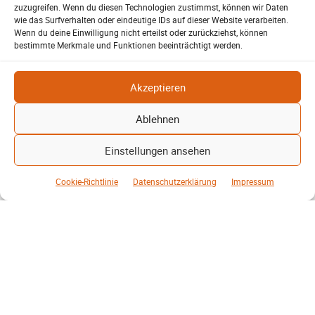
zuzugreifen. Wenn du diesen Technologien zustimmst, können wir Daten
Zwischen den Zeilen – P.R.-F.
wie das Surfverhalten oder eindeutige IDs auf dieser Website verarbeiten.
Wenn du deine Einwilligung nicht erteilst oder zurückziehst, können
Kunst, Kosten und Uringeruch – Hannovers
bestimmte Merkmale und Funktionen beeinträchtigt werden.
Aufenthaltsqualität
Patrick Reinisch-Fahrland
25. Juni 2026
-
Akzeptieren
Hannover stellt 250.000 Euro Steuergeld für die Bodenkunst am
Raschplatz bereit. Weitere Kosten kommen hinzu. Prioritäten richtig
Ablehnen
gesetzt?
Einstellungen ansehen
Weiterlesen
Cookie-Richtlinie
Datenschutzerklärung
Impressum
Mehr laden
MEHR VOM AUTOR