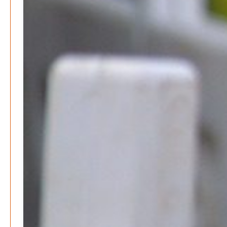
Wer zahlt den Preis des Wohlstands? – Eine
unbequeme Wahrheit
Patrick Reinisch-Fahrland
8. April 2025
-
Wenn Arbeit nicht reicht – Deutschland und die stille
Krise
Patrick Reinisch-Fahrland
7. April 2025
-
Pflegeheime in Gefahr? – Abrechnungsprobleme in der
Pflege
Patrick Reinisch-Fahrland
16. Januar 2025
-
E-Mobilität und Automatisierung – Revolution oder
soziale Krise?
Patrick Reinisch-Fahrland
21. November 2024
-
EU – Getränkeverschluss – Verordnung als
Wirtschaftsmotor
Patrick Reinisch-Fahrland
12. November 2024
-
Be-The.News
Die Mitmach-Online-Zeitung
INFORMATIONEN
NUTZUNGSBEDINGUNGEN