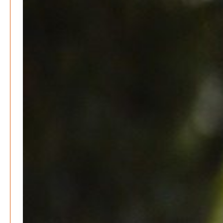
Kritik im Gesundheitsausschuss in Hannover
Redaktion
24. Mai 2024
-
Bücher - Ecke
Stephen Hawking – »Kurze Antworten auf große
Fragen«
Patrick Reinisch-Fahrland
19. November 2024
-
Frieden stiften ist das neue Glück
Patrick Reinisch-Fahrland
13. März 2024
-
Mond der vergessenen Träume
Patrick Reinisch-Fahrland
11. März 2024
-
Passo Depression
Patrick Reinisch-Fahrland
8. März 2024
-
Rudolf Archibald Reiss – Ein Sherlock Holmes im 20.
Jahrhundert?
Patrick Reinisch-Fahrland
7. März 2024
-
Kolumnen