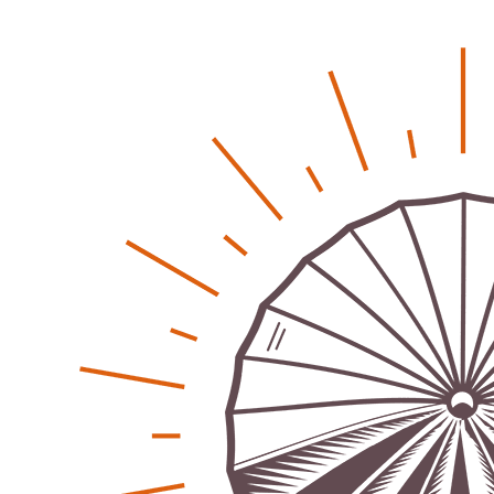
Karolin Pilz
21. April 2026
-
Wir bauen neu – und ihr seid Teil davon
Karolin Pilz
22. März 2026
-
DGB lädt zur Debatte über Sozialversicherung ein
Patrick Reinisch-Fahrland
12. März 2026
-
Vereins - Portal
Warum viele Vereinsbeiträge kaum gesehen werden
Patrick Reinisch-Fahrland
5. Mai 2026
-
Was passiert, wenn keiner mehr berichtet
Karolin Pilz
21. April 2026
-
Lehrter Männerchor blickt auf starkes Jahr zurück
Patrick Reinisch-Fahrland
16. Februar 2026
-
Aktion mit Herz – Maler Krebs unterstützt Familien &
Vereine
Patrick Reinisch-Fahrland
28. November 2025
-
Stadt Lehrte informiert – Haftung und Versicherung im
Ehrenamt
Patrick Reinisch-Fahrland
30. Oktober 2025
-