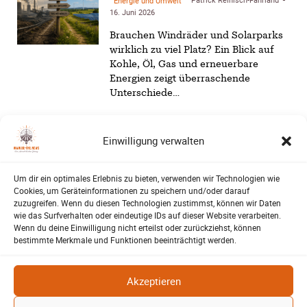
Energie und Umwelt
-
16. Juni 2026
Brauchen Windräder und Solarparks
wirklich zu viel Platz? Ein Blick auf
Kohle, Öl, Gas und erneuerbare
Energien zeigt überraschende
Unterschiede…
Lehrte – Bühne für Europas
Fußballstars von morgen
Einwilligung verwalten
Harald Berwing
16. Juni 2026
SV-06
-
Um dir ein optimales Erlebnis zu bieten, verwenden wir Technologien wie
1.500 Zuschauer, internationale
Cookies, um Geräteinformationen zu speichern und/oder darauf
Topteams und ein furioses Finale: Der
zuzugreifen. Wenn du diesen Technologien zustimmst, können wir Daten
Raddatz-Cup machte Lehrte erneut
wie das Surfverhalten oder eindeutige IDs auf dieser Website verarbeiten.
zum Treffpunkt des
Wenn du deine Einwilligung nicht erteilst oder zurückziehst, können
bestimmte Merkmale und Funktionen beeinträchtigt werden.
Nachwuchsfußballs…
Lehrter Walking Footballer
Akzeptieren
feiern gelungenes Turnier
Harald Berwing
12. Mai 2026
SV-06
-