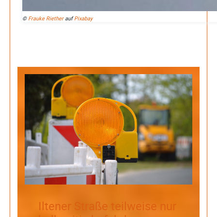
©
Frauke Riether
auf
Pixabay
Search
Iltener Straße teilweise nur