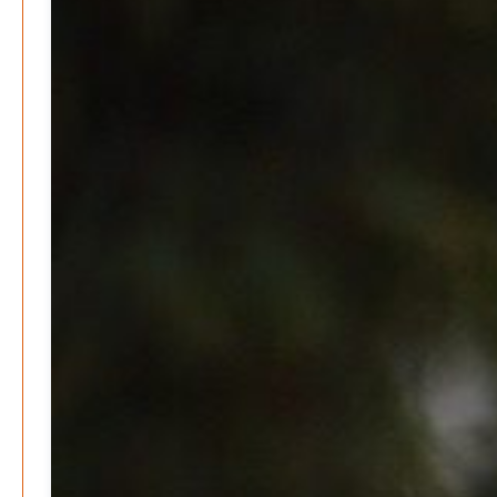
Menschheit am Scheideweg?
Patrick Reinisch-Fahrland
-
20. März 2025
Energiehelden gesucht – Gemeinsam unabhängig
werden
Patrick Reinisch-Fahrland
-
17. Januar 2025
E-Mobilität und Automatisierung – Revolution oder
soziale Krise?
Patrick Reinisch-Fahrland
-
21. November 2024
Gesundheit & Ernährung
Pflegeheime in Gefahr? – Abrechnungsprobleme in der
Pflege
Patrick Reinisch-Fahrland
16. Januar 2025
-
Lehrter Delegation besucht Gesundheitscampus Balve
Redaktion
6. September 2024
-
Kritik an KRH – Lehrter Ratsmitglieder verhindert
Patrick Reinisch-Fahrland
4. Juni 2024
-
Lehrter Kräuterhexen erobern die TV-Bildschirme
Patrick Reinisch-Fahrland
29. Mai 2024
-