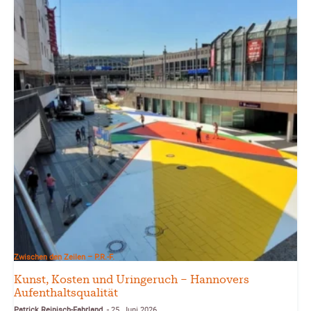
Zwischen den Zeilen – P.R.-F.
Kunst, Kosten und Uringeruch – Hannovers
Aufenthaltsqualität
Patrick Reinisch-Fahrland
25. Juni 2026
-