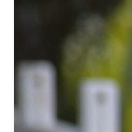
Kunst, Kosten und Uringeruch – Hannovers
Aufenthaltsqualität
Patrick Reinisch-Fahrland
25. Juni 2026
-
Neue Verordnung – Sprudelwasser gilt als
klimaschädlich
Patrick Reinisch-Fahrland
26. März 2026
-
Warum ein Job heute nicht mehr automatisch ein
Leben finanziert
Patrick Reinisch-Fahrland
7. Januar 2026
-
Wenn der Staat versagt – Warum Bürger das Vertrauen
verlieren
M. F. Klinger
29. Dezember 2025
-
Ein Jahr voller Geschichten – Rückblick auf Be-
The.News 2025
M. F. Klinger
21. Dezember 2025
-
Wirtschaft & Finanzen