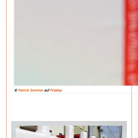
©
Patrick Sommer
auf
Pixabay