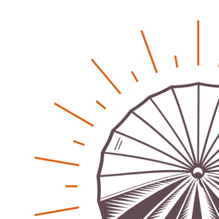
Pflegeheime in Gefahr? – Abrechnungsprobleme in der
Pflege
Patrick Reinisch-Fahrland
16. Januar 2025
-
Lehrter Delegation besucht Gesundheitscampus Balve
Redaktion
6. September 2024
-
Kritik an KRH – Lehrter Ratsmitglieder verhindert
Patrick Reinisch-Fahrland
4. Juni 2024
-
Lehrter Kräuterhexen erobern die TV-Bildschirme
Patrick Reinisch-Fahrland
29. Mai 2024
-
Kritik im Gesundheitsausschuss in Hannover
Redaktion
24. Mai 2024
-
Bücher - Ecke
Stephen Hawking – »Kurze Antworten auf große
Fragen«
Patrick Reinisch-Fahrland
19. November 2024
-
Frieden stiften ist das neue Glück
Patrick Reinisch-Fahrland
13. März 2024
-
Mond der vergessenen Träume