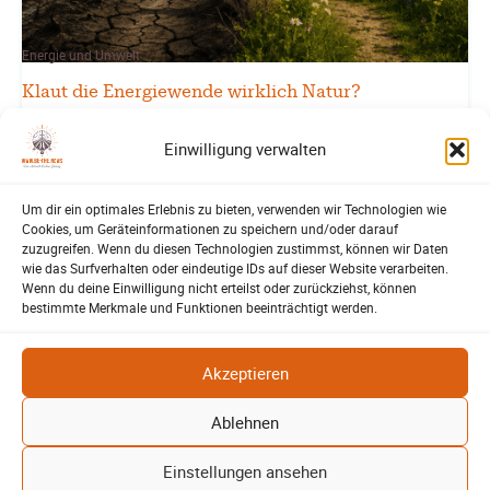
Energie und Umwelt
Klaut die Energiewende wirklich Natur?
Patrick Reinisch-Fahrland
16. Juni 2026
-
Einwilligung verwalten
Brauchen Windräder und Solarparks wirklich zu viel Platz? Ein
Blick auf Kohle, Öl, Gas und erneuerbare Energien zeigt
überraschende Unterschiede…
Um dir ein optimales Erlebnis zu bieten, verwenden wir Technologien wie
Cookies, um Geräteinformationen zu speichern und/oder darauf
zuzugreifen. Wenn du diesen Technologien zustimmst, können wir Daten
Weiterlesen
wie das Surfverhalten oder eindeutige IDs auf dieser Website verarbeiten.
Wenn du deine Einwilligung nicht erteilst oder zurückziehst, können
bestimmte Merkmale und Funktionen beeinträchtigt werden.
Mehr laden
Akzeptieren
Ablehnen
BE-THE.NEWS
Einstellungen ansehen