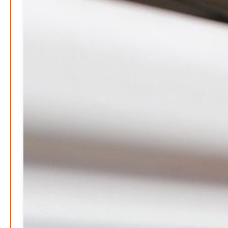
Patrick Reinisch-Fahrland
12. November 2024
-
Be-The.News
Die Mitmach-Online-Zeitung
INFOS
NUTZUNGSBEDINGUNGEN
DATENSCHUTZ
IMPRESSUM
SPENDEN
KONTAKT
Archive
August 2026
Juli 2026