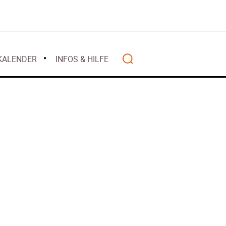
Mai 2026
alität
 2026
April 2026
lwasser gilt als
März 2026
z 2026
Februar 2026
ht mehr
KALENDER
INFOS & HILFE
Januar 2026
nanziert
r 2026
– Warum Bürger
Search
ten – Rückblick
anzen
Wohlstands? –
t
2025
 – Deutschland