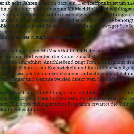
er ab acht Jahren
herzlich dazu ein. Der
Treffpunkt ist um 15
nehmer mit einem Kleinbus
zum MitMachHof in Schwüblingse
 Kindersitz benötigt, sollte diesen eigenständig mitbringen
andtuch, ein Frühstücksbrett und eine Trinkflasche benötigt
 »Bleich Drucken und Stempeln«
in der Braunschweiger Straße 
 Ermäßigungen.
hluss ist der 7. August, um 18.00 Uhr
.
des Ausflugs ist der MitMachHof in der Nähe von Uetze, wo 
 werden. Dort werden die Kinder zunächst in die Kräuterkun
otheke eingeführt. Anschließend zeigt Frau Königsmann den
ion von Kräutern mit Kochwickeln und Kartoffelumschlägen w
ungsprozess bei kleinen Verletzungen unterstützen und Schn
ten Kräuter und Gemüse werden direkt vom MitMachHof geer
chHof selbst ist ein Bildungs- und Erlebniszentrum für Kin
die Möglichkeit, Tiere zu streicheln, im Gemüsegarten zu a
hmen. Ein abwechslungsreiches Programm erwartet die Teilne
of in Schwüblingsen.