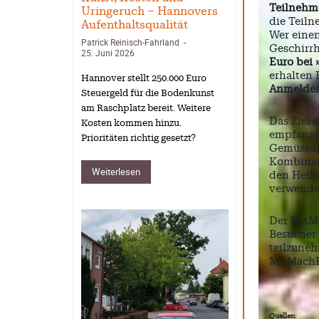
Teilnehm
Uringeruch – Hannovers
die Teil
Aufenthaltsqualität
Wer einen
Patrick Reinisch-Fahrland
-
Geschirrh
25. Juni 2026
Euro bei
erhalten
Hannover stellt 250.000 Euro
Anmeldesc
Steuergeld für die Bodenkunst
am Raschplatz bereit. Weitere
Das Ziel 
Kosten kommen hinzu.
empfangen
Prioritäten richtig gesetzt?
Gemüseap
Kombinat
Weiterlesen
den Heil
verwende
Der MitMa
Besucher 
teilzune
MitMachH
Quellen: