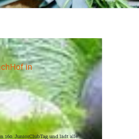
chHof in
en 160. JuniorClubTag und lädt alle