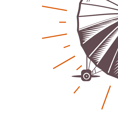
Regionales
Ratg
Bürgerjournalisten e.V. im Interview bei
Kunst, Ko
Trude Kuh
Hannovers
Trude-Kuh-Television
18. Juli 2026
Patrick Reinis
-
Bürgerbeteiligung – Fahrradstraße
Klaut die
Patrick Reinis
Feldstraße Lehrte
Patrick Reinisch-Fahrland
23. Juni 2026
-
Erneuerb
Was passiert, wenn keiner mehr berichtet
finanziell
Karolin Pilz
21. April 2026
Patrick Reinis
-
Wir bauen neu – und ihr seid Teil davon
Neue Vero
Karolin Pilz
22. März 2026
klimasch
-
Patrick Reinis
DGB lädt zur Debatte über
Sozialversicherung ein
Humor und
Patrick Reinisch-Fahrland
12. März 2026
Anderen 
-
Patrick Reinis
Vereins - Portal
Ener