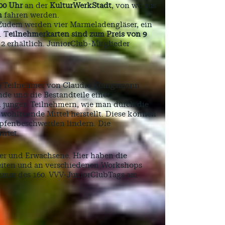
.00 Uhr
an der
KulturWerkStadt
, von wo aus
n
fahren werden.
. Zudem werden vier Marmeladengläser, ein
. T
eilnehmerkarten sind zum Preis von 9
2 erhältlich. JuniorClub-Mitglieder
die Teilnehmer von Claudia Königsmann
de und die Bestandteile einer
 jungen Teilnehmern, wie man durch die
ohltuende Mittel herstellt. Diese können
upfenbeschwerden lindern. Die
ntet.
der und Erwachsene. Hier haben die
rbeiten und an verschiedenen Workshops
hmer des 160. VVV-JuniorClubTags am