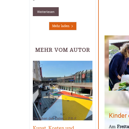
Weiterlesen
Mehr laden
MEHR VOM AUTOR
Kinder
Zwischen den Zeilen – P.R.-F.
Am
Freit
Kunst, Kosten und