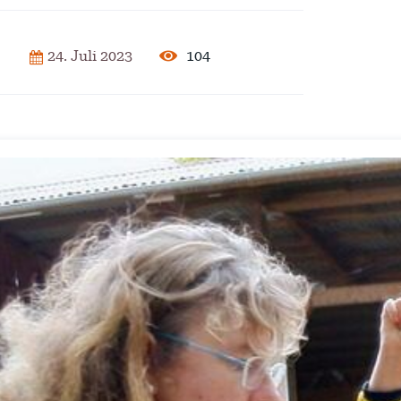
2025
104
24. Juli 2023
der Pflege
ar 2025
isierung –
rise?
ember 2024
 – Verordnung
ember 2024