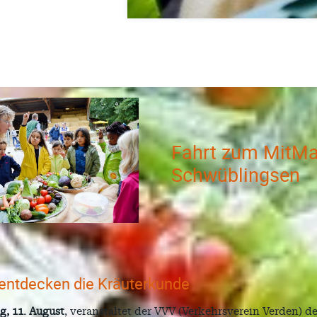
Fahrt zum MitMa
Schwüblingsen
 entdecken die Kräuterkunde
ag, 11. August
, veranstaltet der VVV (Verkehrsverein Verden) d