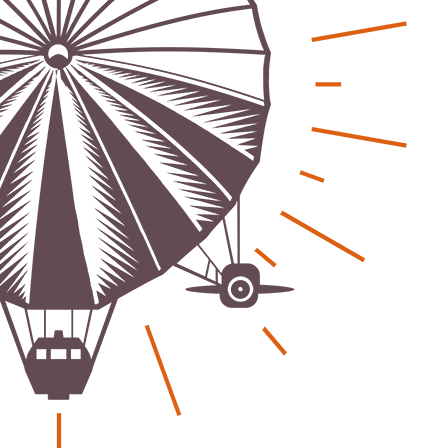
eber & Magazin
Bücher - Ecke
sten und Uringeruch –
Stephen Hawking – »Kurz
 Aufenthaltsqualität
große Fragen«
ch-Fahrland
25. Juni 2026
Patrick Reinisch-Fahrland
19. Nov
-
-
 Energiewende wirklich Natur?
Frieden stiften ist das n
ch-Fahrland
16. Juni 2026
Patrick Reinisch-Fahrland
13. Mär
-
-
are stärken Kommunen
Mond der vergessenen T
Patrick Reinisch-Fahrland
11. Mär
-
ch-Fahrland
28. April 2026
-
Passo Depression
Patrick Reinisch-Fahrland
8. März 
rdnung – Sprudelwasser gilt als
-
ädlich
Rudolf Archibald Reiss –
ch-Fahrland
26. März 2026
-
Holmes im 20. Jahrhunde
Patrick Reinisch-Fahrland
7. März 
 Poesie treffen Musik im
-
Kino
ch-Fahrland
12. März 2026
-
Kolumnen
gie & Umwelt
Kunst, Kosten und Uring