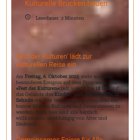
Kulturelle Brücken bauen
Lesedauer:
2
Minuten
Fest der Kulturen‘ lädt zur
kulturellen Reise ein
Am
Freitag, 6. Oktober 2023
, steht ein ganz
besonderes Ereignis auf dem Programm: Das
»Fest der Kulturen«
lädt von
15 bis 18 Uhr
auf
das Gelände des
Kinder- und Jugendtreffs in
Sehnde
ein. Die Veranstaltung verspricht ein
bunter Mix aus Kulturen und Generationen zu
werden, denn hier sind alle herzlich
willkommen, unabhängig von Alter und
Herkunft.
Gemeinsames Feiern für Alle