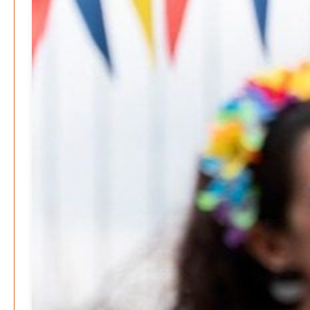
E-Mobilität und Automatisierung – Revolution oder
soziale Krise?
Patrick Reinisch-Fahrland
21. November 2024
-
EU – Getränkeverschluss – Verordnung als
Wirtschaftsmotor
Patrick Reinisch-Fahrland
12. November 2024
-
Be-The.News
Die Mitmach-Online-Zeitung
INFORMATIONEN
NUTZUNGSBEDINGUNGEN
DATENSCHUTZ
IMPRESSUM
SPENDEN
FAN-SHOP
Archive