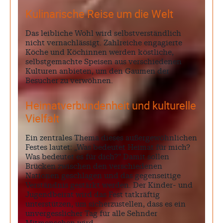
Kulinarische Reise um die Welt
Das leibliche Wohl wird selbstverständlich
nicht vernachlässigt. Zahlreiche engagierte
Köche und Köchinnen werden köstliche,
selbstgemachte Speisen aus verschiedenen
Kulturen anbieten, um den Gaumen der
Besucher zu verwöhnen.
Heimatverbundenheit und kulturelle
Vielfalt
Ein zentrales Thema dieses außergewöhnlichen
Festes lautet: „Was bedeutet Heimat für mich?
Was bedeutet es für dich?“ Damit sollen
Brücken zwischen den verschiedenen
Nationen geschlagen und das gegenseitige
Verständnis gestärkt werden. Der Kinder- und
Jugendbeirat wird das Fest tatkräftig
unterstützen, um sicherzustellen, dass es ein
unvergesslicher Tag für alle Sehnder