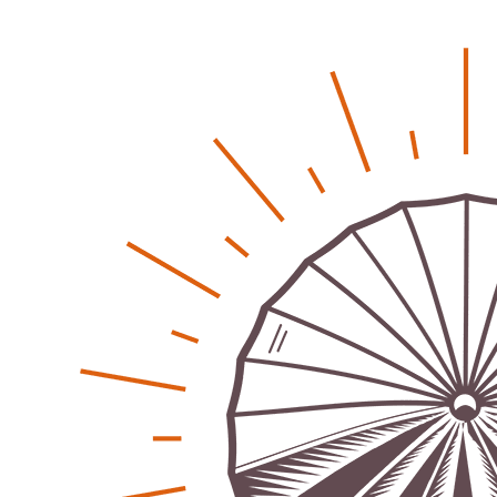
Neue Verordnung – Sprudelwasser gilt als
klimaschädlich
Patrick Reinisch-Fahrland
26. März 2026
-
Humor und Poesie treffen Musik im Anderen Kino
Patrick Reinisch-Fahrland
12. März 2026
-
Energie & Umwelt
Klaut die Energiewende wirklich Natur?
Patrick Reinisch-Fahrland
-
16. Juni 2026
Erneuerbare stärken Kommunen finanziell
Patrick Reinisch-Fahrland
-
28. April 2026
Menschheit am Scheideweg?
Patrick Reinisch-Fahrland
-
20. März 2025
Energiehelden gesucht – Gemeinsam unabhängig
werden
Patrick Reinisch-Fahrland
-
17. Januar 2025
E-Mobilität und Automatisierung – Revolution oder
soziale Krise?
Patrick Reinisch-Fahrland
-
21. November 2024