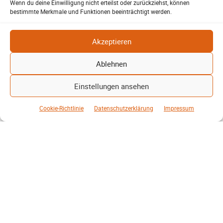
Wenn du deine Einwilligung nicht erteilst oder zurückziehst, können
bestimmte Merkmale und Funktionen beeinträchtigt werden.
Energie und Umwelt
Klaut die Energiewende wirklich Natur?
Akzeptieren
Patrick Reinisch-Fahrland
16. Juni 2026
-
Ablehnen
Brauchen Windräder und Solarparks wirklich zu viel Platz? Ein
Blick auf Kohle, Öl, Gas und erneuerbare Energien zeigt
Einstellungen ansehen
überraschende Unterschiede…
Cookie-Richtlinie
Datenschutzerklärung
Impressum
Weiterlesen
Mehr laden
BE-THE.NEWS