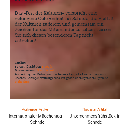
Mitmenschen wird.
Das »Fest der Kulturen« verspricht eine
gelungene Gelegenheit für Sehnde, die Vielfalt
der Kulturen zu feiern und gemeinsam ein
Zeichen für das Miteinander zu setzen. Lassen
Sie sich diesen besonderen Tag nicht
entgehen!
Quellen:
Foto(s): © Bild von
Freepik
Pressemeldung:
Stadt Sehnde
Anmerkung der Redaktion: Für bessere Lesbarkeit verzichten wir in
unseren Beiträgen weitestgehend auf geschlechtergerechte Sprache.
Mehr dazu
Vorheriger Artikel
Nächster Artikel
Internationaler Mädchentag
Unternehmensfrühstück in
– Sehnde
Sehnde