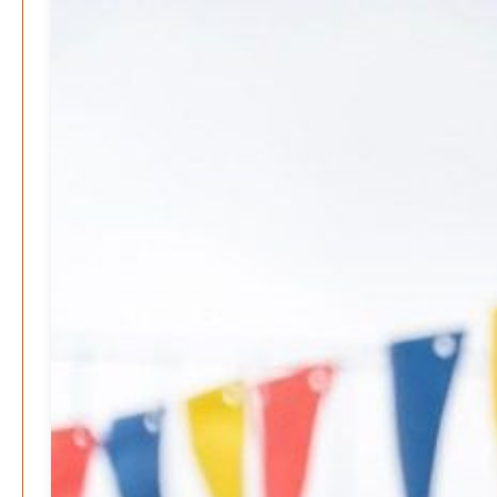
Warum ein Job heute nicht mehr automatisch ein
Leben finanziert
Patrick Reinisch-Fahrland
7. Januar 2026
-
Wenn der Staat versagt – Warum Bürger das Vertrauen
verlieren
M. F. Klinger
29. Dezember 2025
-
Ein Jahr voller Geschichten – Rückblick auf Be-
The.News 2025
M. F. Klinger
21. Dezember 2025
-
Wirtschaft & Finanzen
Wer zahlt den Preis des Wohlstands? – Eine
unbequeme Wahrheit
Patrick Reinisch-Fahrland
8. April 2025
-
Wenn Arbeit nicht reicht – Deutschland und die stille
Krise
Patrick Reinisch-Fahrland
7. April 2025
-
Pflegeheime in Gefahr? – Abrechnungsprobleme in der
Pflege
Patrick Reinisch-Fahrland
16. Januar 2025
-