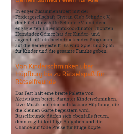
In enger Zusammenarbeit mit der
Fördergesellschaft Civitan Club Sehnde e.V.,
der Flüchtlingshilfe Sehnde e.V. und dem
engagierten Ehrenamtskoordinator Thorsten
Hernández Gómez hat der Kinder- und
Jugendtreff ein beeindruckendes Programm
auf die Beine gestellt. Es wird Spiel und Spaß
für Kinder und die gesamte Familie geben.
Von Kinderschminken über
Hüpfburg bis zu Rätselspaß für
Rätselfreunde
Das Fest hält eine breite Palette von
Aktivitäten bereit, darunter Kinderschminken,
Live-Musik und eine aufblasbare Hüpfburg, die
die kleinen Gäste begeistern wird.
Rätselfreunde dürfen sich ebenfalls freuen,
denn es gibt knifflige Aufgaben und die
Chance auf tolle Preise für kluge Köpfe.