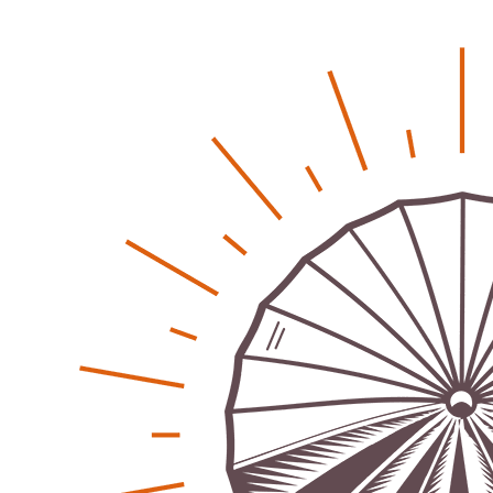
Patrick Reinisch-Fahrland
26. März 2026
-
Humor und Poesie treffen Musik im Anderen Kino
Patrick Reinisch-Fahrland
12. März 2026
-
Energie & Umwelt
Klaut die Energiewende wirklich Natur?
Patrick Reinisch-Fahrland
-
16. Juni 2026
Erneuerbare stärken Kommunen finanziell
Patrick Reinisch-Fahrland
-
28. April 2026
Menschheit am Scheideweg?
Patrick Reinisch-Fahrland
-
20. März 2025
Energiehelden gesucht – Gemeinsam unabhängig
werden
Patrick Reinisch-Fahrland
-
17. Januar 2025
E-Mobilität und Automatisierung – Revolution oder
soziale Krise?
Patrick Reinisch-Fahrland
-
21. November 2024