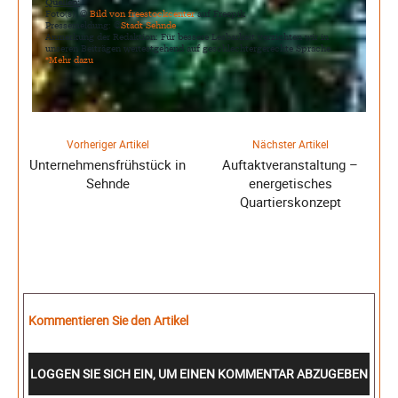
Quellen:
Foto(s): ©
Bild von freestockcenter
auf Freepik
Pressemeldung: ©
Stadt Sehnde
Anmerkung der Redaktion: Für bessere Lesbarkeit verzichten wir in
unseren Beiträgen weitestgehend auf geschlechtergerechte Sprache.
*Mehr dazu
Vorheriger Artikel
Nächster Artikel
Unternehmensfrühstück in
Auftaktveranstaltung –
Sehnde
energetisches
Quartierskonzept
Kommentieren Sie den Artikel
LOGGEN SIE SICH EIN, UM EINEN KOMMENTAR ABZUGEBEN