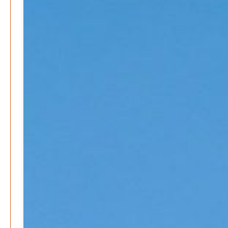
Wenn der Staat versagt – Warum Bürger das Vertrauen
verlieren
M. F. Klinger
29. Dezember 2025
-
Ein Jahr voller Geschichten – Rückblick auf Be-
The.News 2025
M. F. Klinger
21. Dezember 2025
-
Wirtschaft & Finanzen
Wer zahlt den Preis des Wohlstands? – Eine
unbequeme Wahrheit
Patrick Reinisch-Fahrland
8. April 2025
-
Wenn Arbeit nicht reicht – Deutschland und die stille
Krise
Patrick Reinisch-Fahrland
7. April 2025
-
Pflegeheime in Gefahr? – Abrechnungsprobleme in der
Pflege
Patrick Reinisch-Fahrland
16. Januar 2025
-
E-Mobilität und Automatisierung – Revolution oder
soziale Krise?