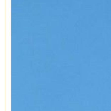
Patrick Reinisch-Fahrland
21. November 2024
-
EU – Getränkeverschluss – Verordnung als
Wirtschaftsmotor
Patrick Reinisch-Fahrland
12. November 2024
-
Be-The.News
Die Mitmach-Online-Zeitung
INFOS
NUTZUNGSBEDINGUNGEN
DATENSCHUTZ
IMPRESSUM
SPENDEN
KONTAKT
Archive