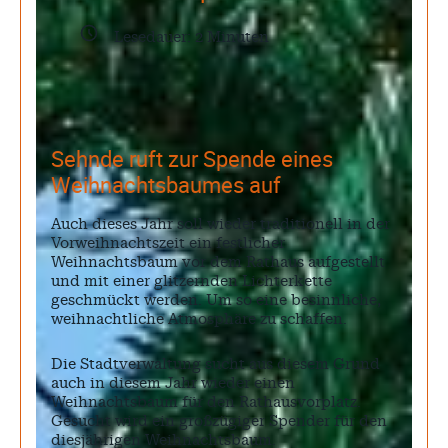
Lesedauer:
2
Minuten
Sehnde ruft zur Spende eines
Weihnachtsbaumes auf
Auch dieses Jahr soll wieder traditionell in der
Vorweihnachtszeit ein festlicher
Weihnachtsbaum vor dem Rathaus aufgestellt
und mit einer glitzernden Lichterkette
geschmückt werden. Um so eine besinnliche,
weihnachtliche Atmosphäre zu schaffen.
Die Stadtverwaltung sucht aus diesem Grund
auch in diesem Jahr wieder einen
Weihnachtsbaum für den Rathausvorplatz.
Gesucht wird ein großzügiger Spender für den
diesjährigen Weihnachtsbaum.