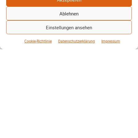
Zwischen den Zeilen – P.R.-F.
Ablehnen
Kunst, Kosten und Uringeruch – Hannovers
Aufenthaltsqualität
Einstellungen ansehen
Patrick Reinisch-Fahrland
25. Juni 2026
-
Cookie-Richtlinie
Datenschutzerklärung
Impressum
Hannover stellt 250.000 Euro Steuergeld für die Bodenkunst am
Raschplatz bereit. Weitere Kosten kommen hinzu. Prioritäten richtig
gesetzt?
Weiterlesen
Mehr laden
MEHR VOM AUTOR