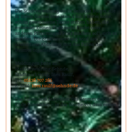
Die Stadtverwaltung sucht Sehnder Bürger, die
in ihrem Garten eine etwa 4 bis 5 Meter hohe,
schön gewachsene Tanne stehen haben, die
entweder keinen Platz mehr findet oder
anderen Pflanzungen Platz machen soll, sich zu
melden. Die Stadtverwaltung wird die
kostenfreie Abholung und das Fällen des
Baumes organisieren.
Meldungen bitte an:
Stadtverwaltung Sehnde,
Stadtmarketing, Ines Raulf,
Tel.
05138 707 285
,
E-Mail:
ines.raulf@sehnde.de
Das Fällen und Aufstellen des Baumes erfolgt
Ende November – in der Woche vor dem ersten
Advent.