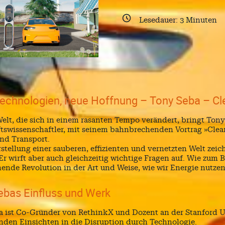
Lesedauer:
3
Minuten
echnologien, neue Hoffnung – Tony Seba – Cle
Welt, die sich in einem rasanten Tempo verändert, bringt Ton
tswissenschaftler, mit seinem bahnbrechenden Vortrag »Clean
nd Transport.
stellung einer sauberen, effizienten und vernetzten Welt zeic
Er wirft aber auch gleichzeitig wichtige Fragen auf. Wie zum B
ende Revolution in der Art und Weise, wie wir Energie nutze
ebas Einfluss und Werk
 ist Co-Gründer von RethinkX und Dozent an der Stanford Uni
enden Einsichten in die Disruption durch Technologie.