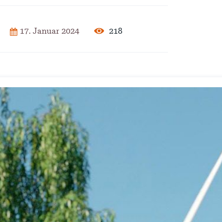
2025
218
17. Januar 2024
der Pflege
ar 2025
isierung –
rise?
ember 2024
 – Verordnung
ember 2024