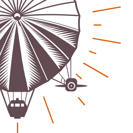
eber & Magazin
Bücher - Ecke
sten und Uringeruch –
Stephen Hawking – »Kurz
 Aufenthaltsqualität
große Fragen«
ch-Fahrland
25. Juni 2026
Patrick Reinisch-Fahrland
19. Nov
-
-
 Energiewende wirklich Natur?
Frieden stiften ist das n
ch-Fahrland
16. Juni 2026
Patrick Reinisch-Fahrland
13. Mär
-
-
are stärken Kommunen
Mond der vergessenen T
Patrick Reinisch-Fahrland
11. Mär
-
ch-Fahrland
28. April 2026
-
Passo Depression
Patrick Reinisch-Fahrland
8. März 
rdnung – Sprudelwasser gilt als
-
ädlich
Rudolf Archibald Reiss –
ch-Fahrland
26. März 2026
-
Holmes im 20. Jahrhunde
Patrick Reinisch-Fahrland
7. März 
 Poesie treffen Musik im
-
Kino
ch-Fahrland
12. März 2026
-
Kolumnen
gie & Umwelt
Kunst, Kosten und Uring