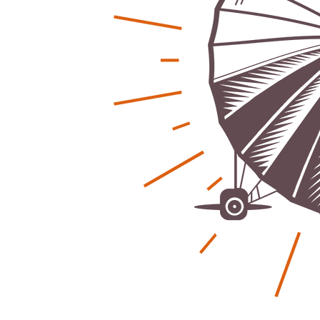
Regionales
Ratg
Bürgerjournalisten e.V. im Interview bei
Kunst, Ko
Trude Kuh
Hannovers
Trude-Kuh-Television
18. Juli 2026
Patrick Reinis
-
Bürgerbeteiligung – Fahrradstraße
Klaut die
Patrick Reinis
Feldstraße Lehrte
Patrick Reinisch-Fahrland
23. Juni 2026
-
Erneuerb
Was passiert, wenn keiner mehr berichtet
finanziell
Karolin Pilz
21. April 2026
Patrick Reinis
-
Wir bauen neu – und ihr seid Teil davon
Neue Vero
Karolin Pilz
22. März 2026
klimasch
-
Patrick Reinis
DGB lädt zur Debatte über
Sozialversicherung ein
Humor und
Patrick Reinisch-Fahrland
12. März 2026
Anderen 
-
Patrick Reinis
Vereins - Portal
Ener