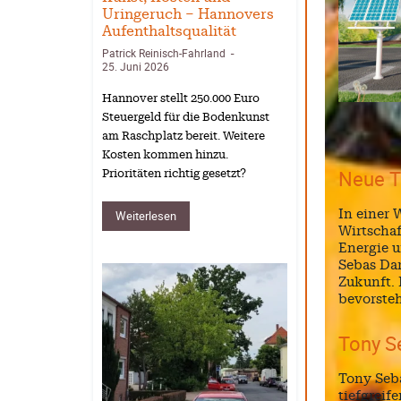
Uringeruch – Hannovers
Aufenthaltsqualität
Patrick Reinisch-Fahrland
-
25. Juni 2026
Hannover stellt 250.000 Euro
Steuergeld für die Bodenkunst
am Raschplatz bereit. Weitere
Kosten kommen hinzu.
Neue T
Prioritäten richtig gesetzt?
In einer 
Weiterlesen
Wirtschaf
Energie u
Sebas Dar
Zukunft. 
bevorsteh
Tony S
Tony Seba
tiefgreif