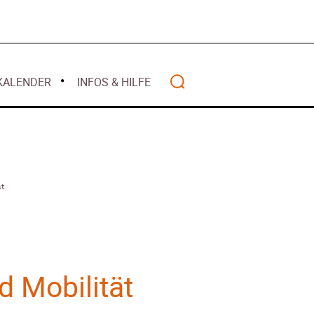
Mai 2026
alität
 2026
April 2026
lwasser gilt als
März 2026
z 2026
Februar 2026
ht mehr
KALENDER
INFOS & HILFE
Januar 2026
nanziert
r 2026
– Warum Bürger
Search
ten – Rückblick
ät
anzen
Wohlstands? –
d Mobilität
t
2025
 – Deutschland