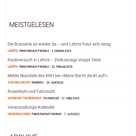
MEISTGELESEN
Die Brasserie ist wieder da – und Lehrte freut sich riesig
LEHRTE
Patrick Reinisch-Fahrland
-
2. Oktober 2025
Raubversuch in Lehrte – Zivilcourage stoppt Täter
LEHRTE
Patrick Reinisch-Fahrland
-
22. Februar 2025
Melde Skandale des KRH bei »Mario Barth deckt auf!«
AUS DEM ARCHIV
Redaktion
-
23. April 2024
Rosenkohl und Fahrstuhl
SATIRE MIT TIM REINHOLD
Tim Reinhold
-
21. März 2025
Veranstaltungs-Kalender
NIEDERSACHSEN
Patrick Reinisch-Fahrland
-
7. Juni 2022