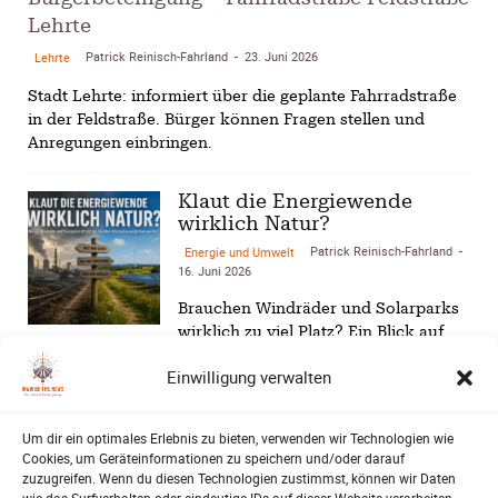
Lehrte
Patrick Reinisch-Fahrland
23. Juni 2026
Lehrte
-
Stadt Lehrte: informiert über die geplante Fahrradstraße
in der Feldstraße. Bürger können Fragen stellen und
Anregungen einbringen.
Klaut die Energiewende
wirklich Natur?
Patrick Reinisch-Fahrland
Energie und Umwelt
-
16. Juni 2026
Brauchen Windräder und Solarparks
wirklich zu viel Platz? Ein Blick auf
Kohle, Öl, Gas und erneuerbare
Einwilligung verwalten
Energien zeigt überraschende
Unterschiede…
Um dir ein optimales Erlebnis zu bieten, verwenden wir Technologien wie
Lehrte – Bühne für Europas
Cookies, um Geräteinformationen zu speichern und/oder darauf
Fußballstars von morgen
zuzugreifen. Wenn du diesen Technologien zustimmst, können wir Daten