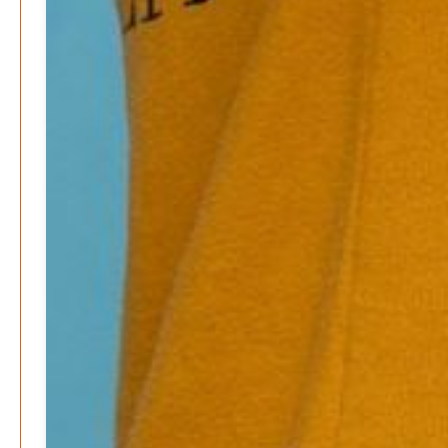
Warum ein Job heute nicht mehr automatisch ein
Leben finanziert
Patrick Reinisch-Fahrland
7. Januar 2026
-
Wenn der Staat versagt – Warum Bürger das Vertrauen
verlieren
M. F. Klinger
29. Dezember 2025
-
Ein Jahr voller Geschichten – Rückblick auf Be-
The.News 2025
M. F. Klinger
21. Dezember 2025
-
Wirtschaft & Finanzen
Wer zahlt den Preis des Wohlstands? – Eine
unbequeme Wahrheit
Patrick Reinisch-Fahrland
8. April 2025
-
Wenn Arbeit nicht reicht – Deutschland und die stille
Krise
Patrick Reinisch-Fahrland
7. April 2025
-
Pflegeheime in Gefahr? – Abrechnungsprobleme in der
Pflege
Patrick Reinisch-Fahrland
16. Januar 2025
-