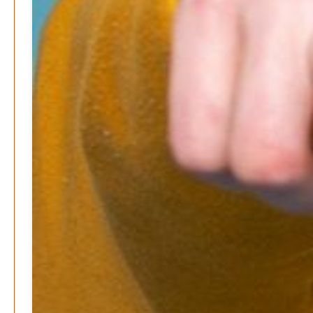
Gesundheit & Ernährung
Pflegeheime in Gefahr? – Abrechnungsprobleme in der
Pflege
Patrick Reinisch-Fahrland
16. Januar 2025
-
Lehrter Delegation besucht Gesundheitscampus Balve
Redaktion
6. September 2024
-
Kritik an KRH – Lehrter Ratsmitglieder verhindert
Patrick Reinisch-Fahrland
4. Juni 2024
-
Lehrter Kräuterhexen erobern die TV-Bildschirme
Patrick Reinisch-Fahrland
29. Mai 2024
-
Kritik im Gesundheitsausschuss in Hannover
Redaktion
24. Mai 2024
-
Bücher - Ecke
Stephen Hawking – »Kurze Antworten auf große