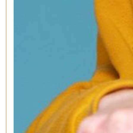
Patrick Reinisch-Fahrland
28. April 2026
-
Neue Verordnung – Sprudelwasser gilt als
klimaschädlich
Patrick Reinisch-Fahrland
26. März 2026
-
Humor und Poesie treffen Musik im Anderen Kino
Patrick Reinisch-Fahrland
12. März 2026
-
Energie & Umwelt
Klaut die Energiewende wirklich Natur?
Patrick Reinisch-Fahrland
-
16. Juni 2026
Erneuerbare stärken Kommunen finanziell
Patrick Reinisch-Fahrland
-
28. April 2026
Menschheit am Scheideweg?
Patrick Reinisch-Fahrland
-
20. März 2025
Energiehelden gesucht – Gemeinsam unabhängig
werden
Patrick Reinisch-Fahrland
-
17. Januar 2025
E-Mobilität und Automatisierung – Revolution oder
soziale Krise?
Patrick Reinisch-Fahrland
-
21. November 2024