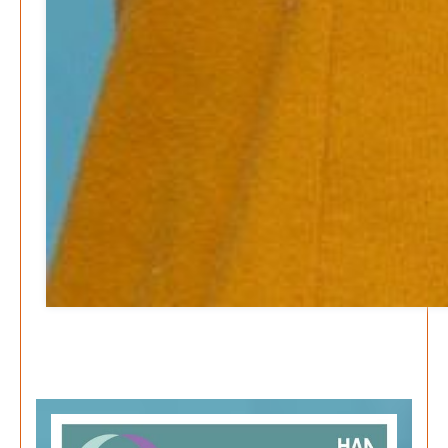
E-Mobilität und Automatisierung – Revolution oder
soziale Krise?
Patrick Reinisch-Fahrland
21. November 2024
-
EU – Getränkeverschluss – Verordnung als
Wirtschaftsmotor
Patrick Reinisch-Fahrland
12. November 2024
-
Be-The.News
Die Mitmach-Online-Zeitung
INFORMATIONEN
NUTZUNGSBEDINGUNGEN
DATENSCHUTZ
IMPRESSUM
SPENDEN
FAN-SHOP
Archive