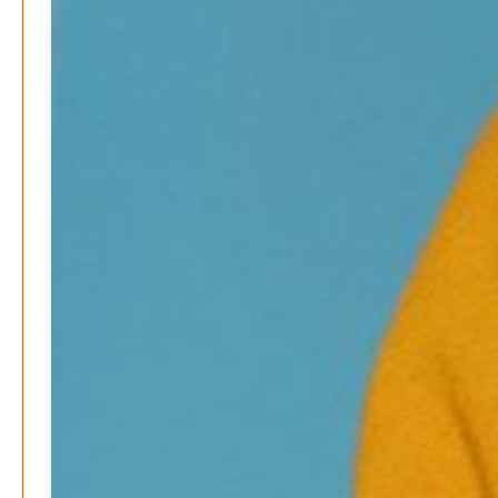
Vorlesen schafft Zukunft – Niedersachsen wirbt für
Lesekultur
Patrick Reinisch-Fahrland
19. November 2024
-
Erfolgreiche Spendenaktion für Kita Villa Nordstern
Patrick Reinisch-Fahrland
14. November 2024
-
Ausbildungsfrühstück Lehrte – Austausch, Einblicke
und Chancen
Patrick Reinisch-Fahrland
12. November 2024
-
Lichterfest im Kinderwald – Laternenumzug für Groß
und Klein
Patrick Reinisch-Fahrland
5. November 2024
-
Ratgeber & Magazin
Kunst, Kosten und Uringeruch – Hannovers
Aufenthaltsqualität
Patrick Reinisch-Fahrland
25. Juni 2026
-
Klaut die Energiewende wirklich Natur?
Patrick Reinisch-Fahrland
16. Juni 2026
-
Erneuerbare stärken Kommunen finanziell