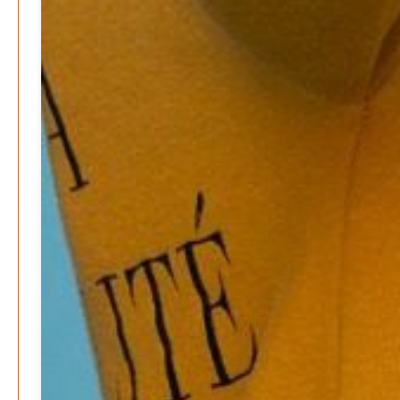
Fragen«
Patrick Reinisch-Fahrland
19. November 2024
-
Frieden stiften ist das neue Glück
Patrick Reinisch-Fahrland
13. März 2024
-
Mond der vergessenen Träume
Patrick Reinisch-Fahrland
11. März 2024
-
Passo Depression
Patrick Reinisch-Fahrland
8. März 2024
-
Rudolf Archibald Reiss – Ein Sherlock Holmes im 20.
Jahrhundert?
Patrick Reinisch-Fahrland
7. März 2024
-
Kolumnen
Kunst, Kosten und Uringeruch – Hannovers
Aufenthaltsqualität
Patrick Reinisch-Fahrland
25. Juni 2026
-
Neue Verordnung – Sprudelwasser gilt als
klimaschädlich
Patrick Reinisch-Fahrland
26. März 2026
-